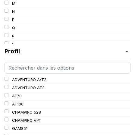
M
130/128
N
164
P
Q
R
S
Profil
T
V
ADVENTURO A/T2
ADVENTURO AT3
AT70
AT100
CHAMPIRO 528
CHAMPIRO VP1
GAM851