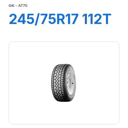
Giti - AT70
245/75R17 112T
GITI 4X4 AT70