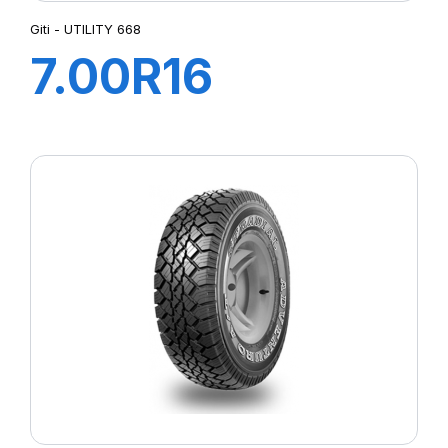
Giti - UTILITY 668
7.00R16
115/110N 12PR
TL GITI UTILITY
668+FLAP+CH