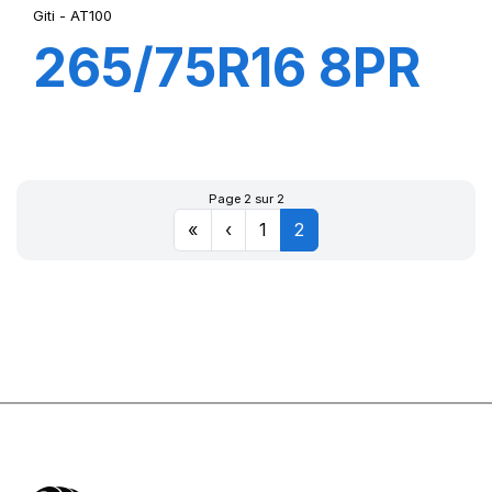
Giti - AT100
265/75R16 8PR
119/116S AT100
Page 2 sur 2
«
‹
1
2