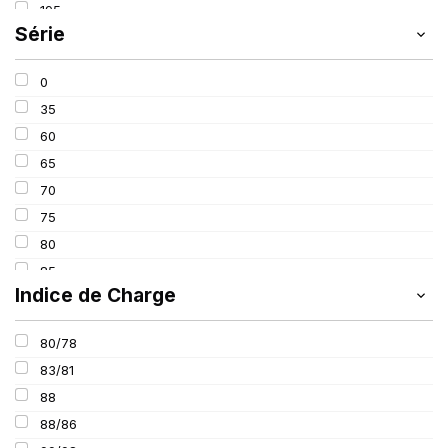
195
SIOC
(23)
Série
205
SPEEDWAYS
(64)
215
STICA
(3)
0
235
TIGAR
(24)
35
245
60
265
65
285
70
385
75
80
85
Indice de Charge
100
80/78
83/81
88
88/86