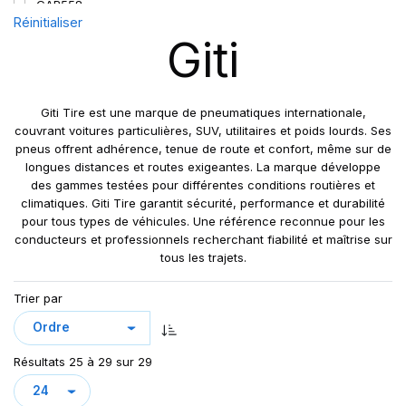
GAR558
Réinitialiser
GDM686+
Giti
MAXMILER-X
MAXMILER EX
MAXMILER PRO
Giti Tire est une marque de pneumatiques internationale,
MAXMILLER-X
couvrant voitures particulières, SUV, utilitaires et poids lourds. Ses
pneus offrent adhérence, tenue de route et confort, même sur de
MAXWAY
longues distances et routes exigeantes. La marque développe
SUPER TRAVELLER 668
des gammes testées pour différentes conditions routières et
UTILITY 668
climatiques. Giti Tire garantit sécurité, performance et durabilité
pour tous types de véhicules. Une référence reconnue pour les
conducteurs et professionnels recherchant fiabilité et maîtrise sur
tous les trajets.
Trier par
Résultats 25 à 29 sur 29