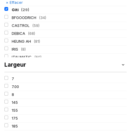
×
Effacer
Giti
(29)
BFGOODRICH
(34)
CASTROL
(59)
DEBICA
(68)
HEUNG AH
(81)
IRIS
(8)
ITALMATIC
(60)
Largeur
KLEBER
(116)
LASSA
(174)
7
LING LONG
(152)
7.00
MICHELIN
(345)
8
MITAS
(95)
145
Mondolfo ferro
(31)
155
PIRELLI
(419)
175
PROMETEON
(18)
185
SCHRADER
(24)