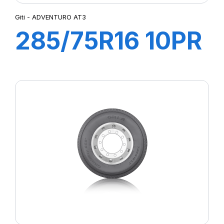
Giti - ADVENTURO AT3
285/75R16 10PR
126/123R
ADVENTURO
AT3 (OWL)