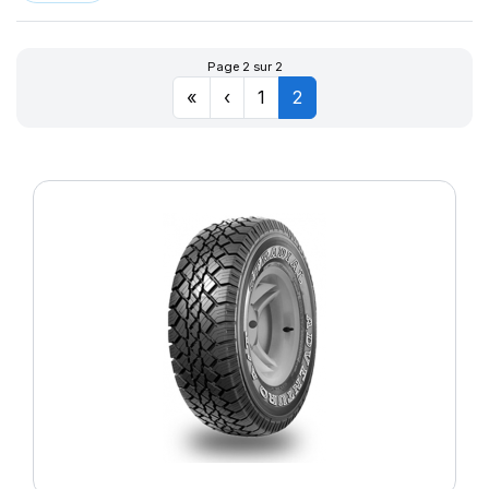
Page 2 sur 2
«
‹
1
2