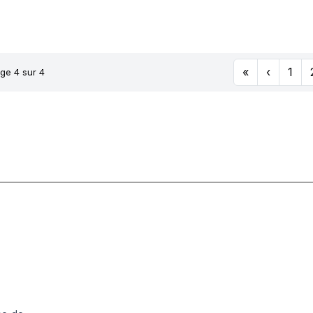
.50X16
JS2
3-04-2
«
‹
1
ge 4 sur 4