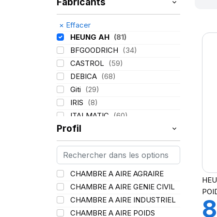
Fabricants
×
Effacer
HEUNG AH
(81)
BFGOODRICH
(34)
CASTROL
(59)
DEBICA
(68)
Giti
(29)
IRIS
(8)
ITALMATIC
(60)
Profil
KLEBER
(116)
LASSA
(174)
LING LONG
(152)
MICHELIN
(345)
CHAMBRE A AIRE AGRAIRE
HEU
MITAS
(95)
CHAMBRE A AIRE GENIE CIVIL
POI
Mondolfo ferro
(31)
8
CHAMBRE A AIRE INDUSTRIEL
PIRELLI
(419)
CHAMBRE A AIRE POIDS