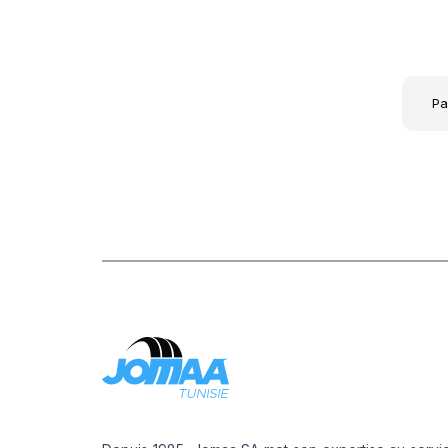
7
V
Pa