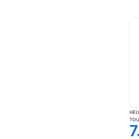
J
HEU
TOU
7