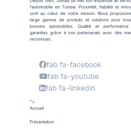
Depuis 1985, Jomaa SA met son expertise au servi
l’automobile en Tunisie. Proximité, fiabilité et inno
sont au cœur de notre mission. Nous proposon
large gamme de produits et solutions pour tou
besoins automobiles. Qualité et performance
garanties grâce à nos partenariats avec des ma
reconnues.
fab fa-facebook
fab fa-youtube
fab fa-linkedin
">
Accueil
Présentation