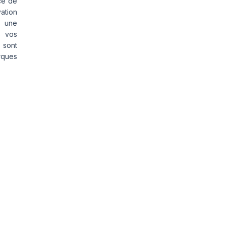
ce de
vation
s une
s vos
 sont
rques