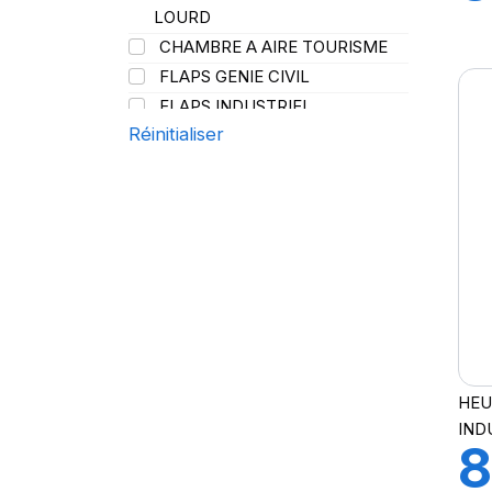
PROMETEON
(18)
LOURD
V
SCHRADER
(24)
CHAMBRE A AIRE TOURISME
SIOC
(23)
FLAPS GENIE CIVIL
SPEEDWAYS
(64)
FLAPS INDUSTRIEL
STICA
(3)
Réinitialiser
FLAPS POIDS LOURD
TIGAR
(24)
HEU
IND
8