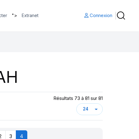
">
Connexion
cter
Extranet
AH
Résultats 73 à 81 sur 81
2
3
4