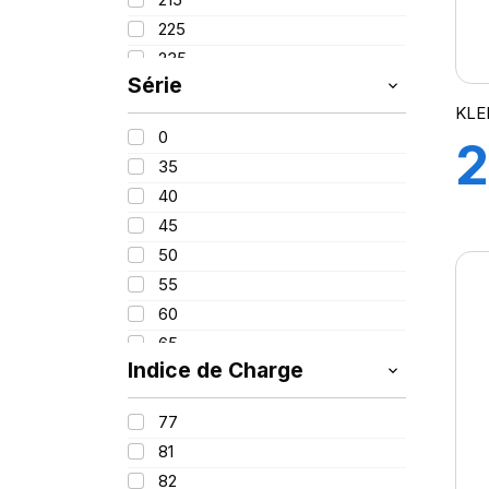
PROMETEON
(18)
225
SCHRADER
(24)
235
SIOC
(23)
Série
245
SPEEDWAYS
(64)
KLE
255
STICA
(3)
0
2
260
TIGAR
(24)
35
280
40
1
380
45
420
50
55
60
H
65
Indice de Charge
70
75
77
85
81
100
82