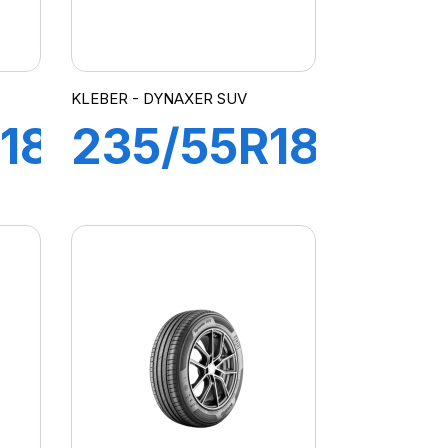
KLEBER - DYNAXER SUV
18
235/55R18
100H
R
DYNAXER
SUV