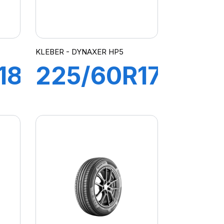
KLEBER - DYNAXER HP5
18
225/60R17
99V
R
DYNAXER
V
HP5 SUV