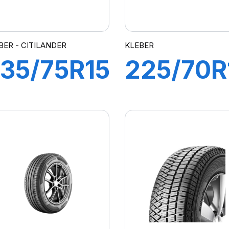
BER - CITILANDER
KLEBER
35/75R15
225/70R
09H XL
103H
ITILANDER
CITILAN