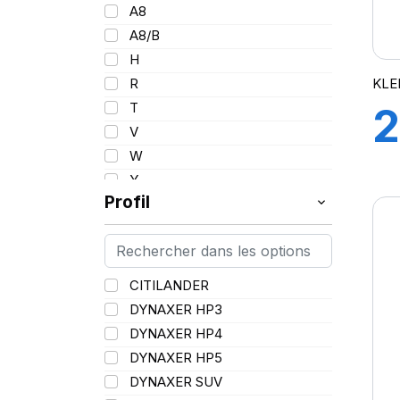
101
A8
102/100
A8/B
103
H
103/101
KLE
R
104/102
T
2
105
V
107/105
W
109
Y
109/106
Profil
109/107
110/108
112A8/109B
CITILANDER
114/111
DYNAXER HP3
115/113
DYNAXER HP4
116/113
DYNAXER HP5
116/114
DYNAXER SUV
127/127