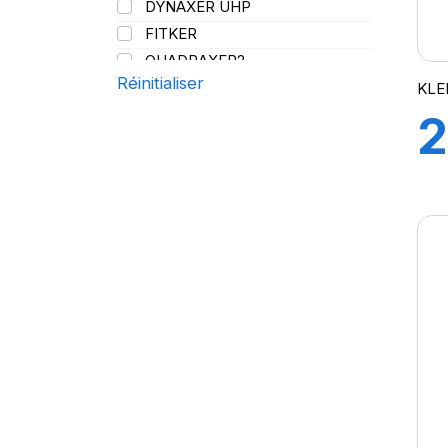
DYNAXER UHP
144/141
FITKER
QUADRAXER2
Réinitialiser
SUP 8L
KLE
TRAKER
2
TRANSPRO
TRANSPRO 2
1
XL DYNAXER UHP
C