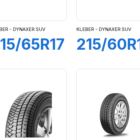
BER - DYNAXER SUV
KLEBER - DYNAXER SUV
15/65R17
215/60R
99V
96H
DYNAXER
DYNAXE
SUV
SUV