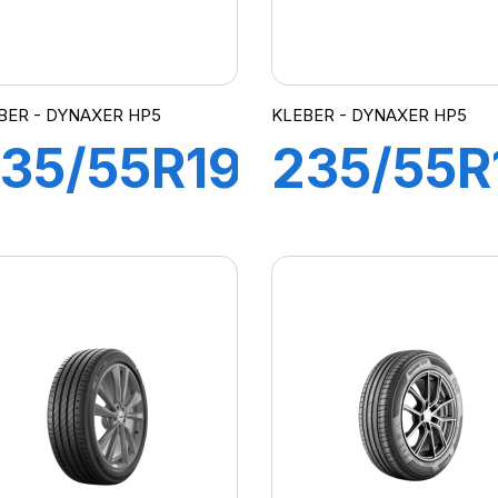
BER - DYNAXER HP5
KLEBER - DYNAXER HP5
35/55R19
235/55R
05V XL
100H
DYNAXER
DYNAXE
P5 SUV
HP5 SU