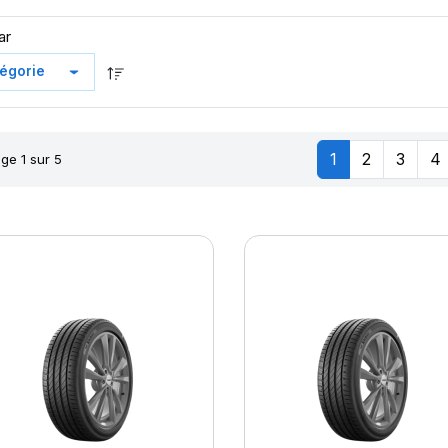
ar
1
2
3
4
ge 1 sur 5