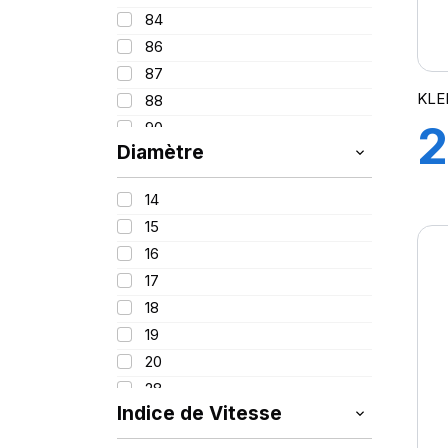
84
86
87
KLE
88
2
90
Diamètre
91
92
9
14
93
15
94
16
95
17
96
H
18
97
19
98
20
99
28
99/97
Indice de Vitesse
100