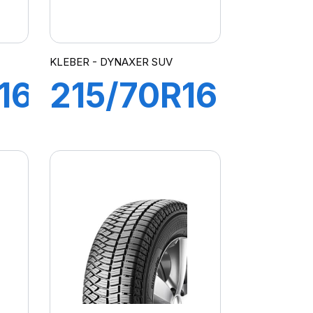
KLEBER - DYNAXER SUV
16
215/70R16
100H
DER
DYNAXER
SUV