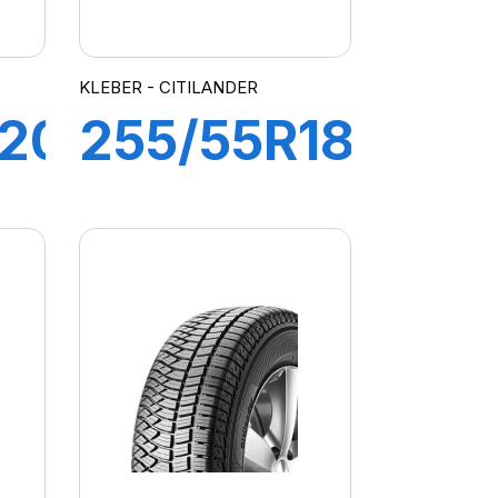
KLEBER - CITILANDER
R20
255/55R18
109V XL
R
CITILANDER