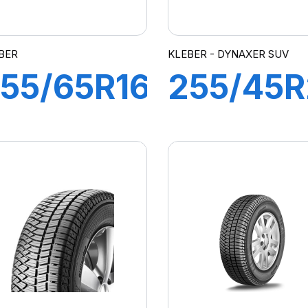
BER
KLEBER - DYNAXER SUV
55/65R16
255/45
13H XL
101W
ITILANDER
DYNAXE
SUV