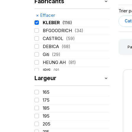
Fabricants
Trier p
×
Effacer
KLEBER
(116)
BFGOODRICH
(34)
CASTROL
(59)
DEBICA
(68)
Pa
Giti
(29)
HEUNG AH
(81)
IRIS
(8)
Largeur
ITALMATIC
(60)
LASSA
(174)
165
LING LONG
(152)
175
MICHELIN
(345)
185
MITAS
(95)
195
Mondolfo ferro
(31)
205
PIRELLI
(419)
215