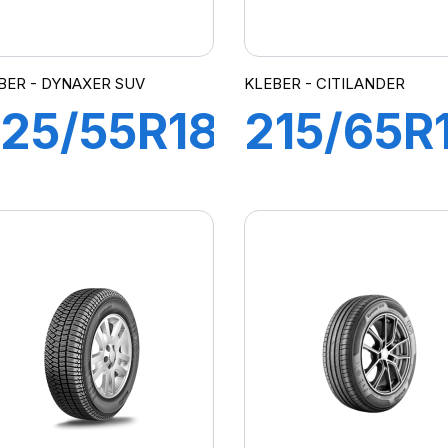
BER - DYNAXER SUV
KLEBER - CITILANDER
25/55R18
215/65R
98V
98H
DYNAXER
CITILAN
SUV