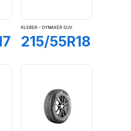
KLEBER - DYNAXER SUV
17
215/55R18
99V XL
R
DYNAXER
SUV