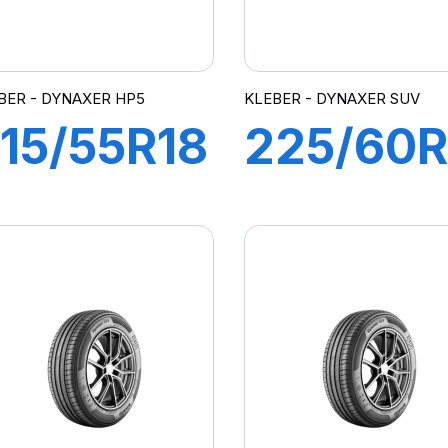
BER - DYNAXER HP5
KLEBER - DYNAXER SUV
15/55R18
225/60R
9V XL
100H
DYNAXER
DYNAXE
P5 SUV
SUV