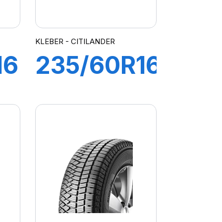
KLEBER - CITILANDER
16
235/60R16
104H XL
DER
CITILANDER