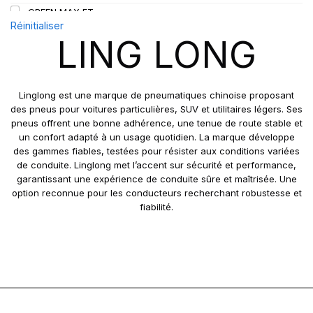
GREEN MAX ET
109
Réinitialiser
GREEN MAX HP 010
110
LING LONG
GREEN MAX HP010
110/108
GREEN MAX VAN
111
GREN-MAX ET
112
Linglong est une marque de pneumatiques chinoise proposant
GRIP MASTER
des pneus pour voitures particulières, SUV et utilitaires légers. Ses
112/110
pneus offrent une bonne adhérence, une tenue de route stable et
KCA651
114
un confort adapté à un usage quotidien. La marque développe
LB01
115
des gammes fiables, testées pour résister aux conditions variées
LB01N**
de conduite. Linglong met l’accent sur sécurité et performance,
115/113
garantissant une expérience de conduite sûre et maîtrisée. Une
LL25
117/114
option reconnue pour les conducteurs recherchant robustesse et
LL39
118/114
fiabilité.
LL45
121/120
LL 102
122/118
LL102
131
LLA08
143/141
LLF26
158/150