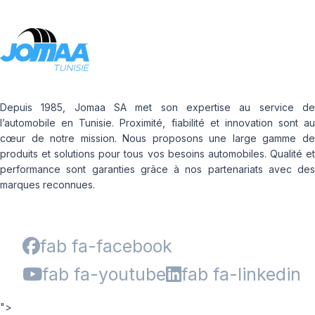
LLR666
174
LM11N
177
LMB3
180
LMC4
201
LXC MASTER
LL
M-D41
Depuis 1985, Jomaa SA met son expertise au service de
MD-40
l’automobile en Tunisie. Proximité, fiabilité et innovation sont au
R655
cœur de notre mission. Nous proposons une large gamme de
R666
produits et solutions pour tous vos besoins automobiles. Qualité et
performance sont garanties grâce à nos partenariats avec des
SPORT MASTER
marques reconnues.
T010
fab fa-facebook
fab fa-youtube
fab fa-linkedin
">