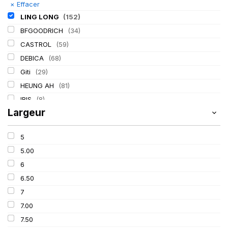
×
Effacer
LING LONG
(152)
BFGOODRICH
(34)
CASTROL
(59)
DEBICA
(68)
Giti
(29)
HEUNG AH
(81)
IRIS
(8)
Largeur
ITALMATIC
(60)
KLEBER
(116)
5
LASSA
(174)
5.00
MICHELIN
(345)
6
MITAS
(95)
6.50
Mondolfo ferro
(31)
7
PIRELLI
(419)
7.00
PROMETEON
(18)
7.50
SCHRADER
(24)