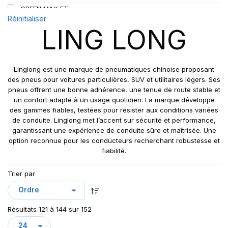
GREEN MAX ET
109
Réinitialiser
GREEN MAX HP 010
110
LING LONG
GREEN MAX HP010
110/108
GREEN MAX VAN
111
GREN-MAX ET
112
Linglong est une marque de pneumatiques chinoise proposant
GRIP MASTER
des pneus pour voitures particulières, SUV et utilitaires légers. Ses
112/110
pneus offrent une bonne adhérence, une tenue de route stable et
KCA651
114
un confort adapté à un usage quotidien. La marque développe
LB01
115
des gammes fiables, testées pour résister aux conditions variées
LB01N**
de conduite. Linglong met l’accent sur sécurité et performance,
115/113
garantissant une expérience de conduite sûre et maîtrisée. Une
LL25
117/114
option reconnue pour les conducteurs recherchant robustesse et
LL39
118/114
fiabilité.
LL45
121/120
Trier par
LL 102
122/118
LL102
131
LLA08
143/141
Résultats 121 à 144 sur 152
LLF26
158/150