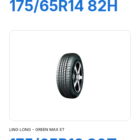
175/65R14 82H
GREEN-MAX
HP010
LING LONG - GREEN MAX ET