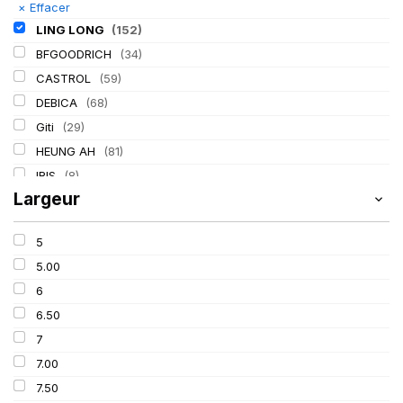
×
Effacer
LING LONG
(152)
BFGOODRICH
(34)
CASTROL
(59)
DEBICA
(68)
Giti
(29)
HEUNG AH
(81)
IRIS
(8)
Largeur
ITALMATIC
(60)
KLEBER
(116)
5
LASSA
(174)
5.00
MICHELIN
(345)
6
MITAS
(95)
6.50
Mondolfo ferro
(31)
7
PIRELLI
(419)
7.00
PROMETEON
(18)
7.50
SCHRADER
(24)