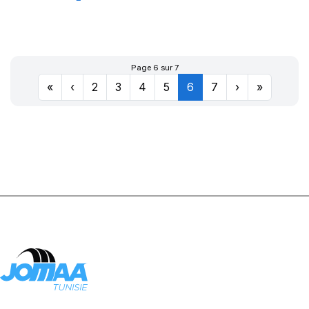
COMFORT
MASTER
Page 6 sur 7
«
‹
2
3
4
5
6
7
›
»