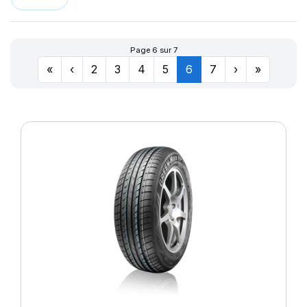
LLR666
174
LM11N
177
LMB3
180
Page 6 sur 7
LMC4
201
«
‹
2
3
4
5
6
7
›
»
LXC MASTER
LL
M-D41
MD-40
R655
R666
SPORT MASTER
T010