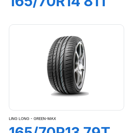
165/70R14 81T
GREEN MAX ET
LING LONG - GREEN-MAX
165/70R13 79T