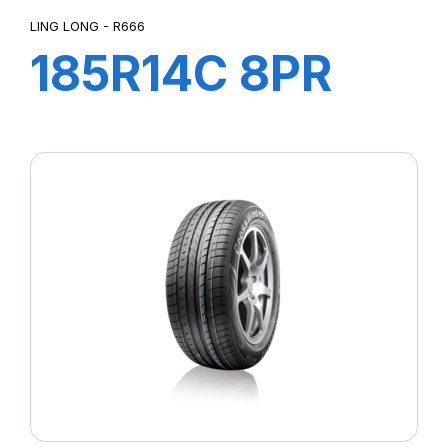
LING LONG - R666
185R14C 8PR
102/100R R666