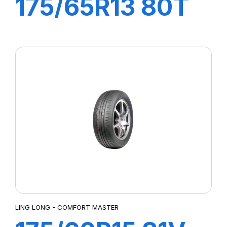
175/65R13 80T
GREEN MAX ET
LING LONG - COMFORT MASTER