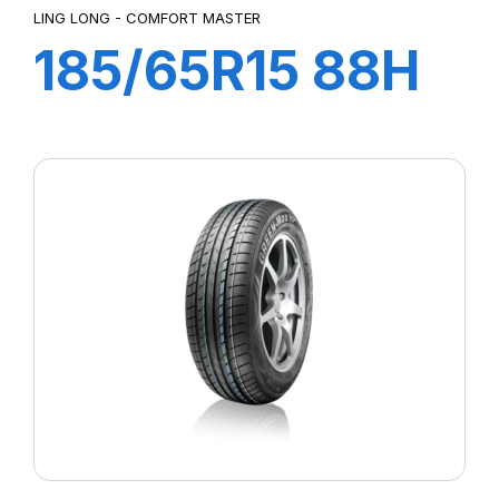
LING LONG - COMFORT MASTER
185/65R15 88H
COMFORT
MASTER