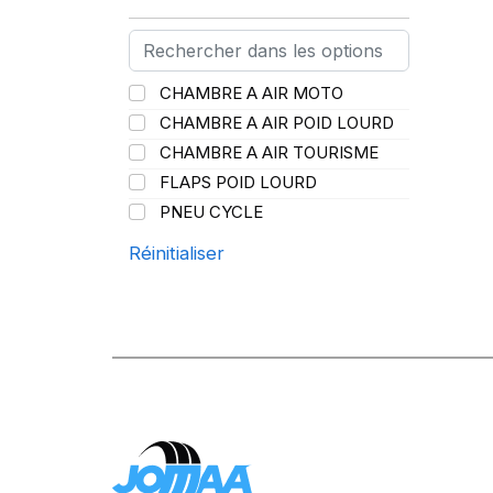
PIRELLI
(419)
PROMETEON
(18)
SCHRADER
(24)
CHAMBRE A AIR MOTO
SPEEDWAYS
(64)
CHAMBRE A AIR POID LOURD
STICA
(3)
CHAMBRE A AIR TOURISME
TIGAR
(24)
FLAPS POID LOURD
PNEU CYCLE
Réinitialiser