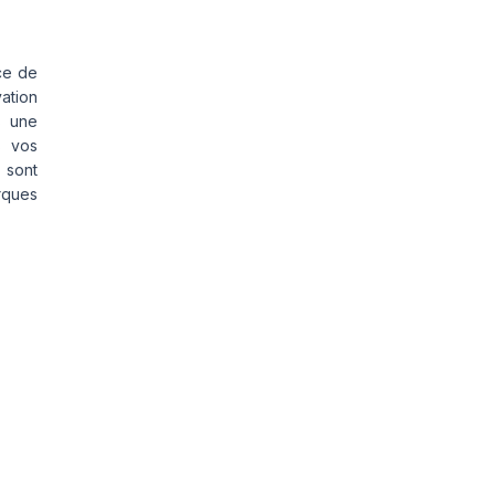
ce de
vation
s une
s vos
 sont
rques