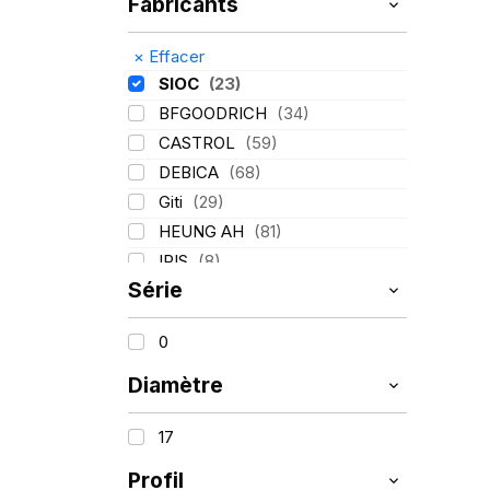
Fabricants
×
Effacer
SIOC
(23)
BFGOODRICH
(34)
CASTROL
(59)
DEBICA
(68)
Giti
(29)
HEUNG AH
(81)
IRIS
(8)
Série
ITALMATIC
(60)
KLEBER
(116)
0
LASSA
(174)
LING LONG
(152)
Diamètre
MICHELIN
(345)
17
MITAS
(95)
Mondolfo ferro
(31)
Profil