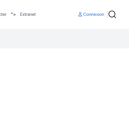
">
Connexion
cter
Extranet