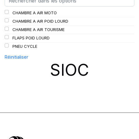
SCHRADER
(24)
CHAMBRE A AIR MOTO
SPEEDWAYS
(64)
CHAMBRE A AIR POID LOURD
STICA
(3)
CHAMBRE A AIR TOURISME
TIGAR
(24)
FLAPS POID LOURD
PNEU CYCLE
Réinitialiser
SIOC