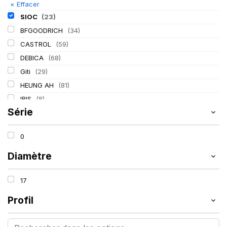
×
Effacer
SIOC
(23)
BFGOODRICH
(34)
CASTROL
(59)
DEBICA
(68)
Giti
(29)
HEUNG AH
(81)
IRIS
(8)
Série
ITALMATIC
(60)
KLEBER
(116)
0
LASSA
(174)
LING LONG
(152)
Diamètre
MICHELIN
(345)
17
MITAS
(95)
Mondolfo ferro
(31)
Profil
PIRELLI
(419)
PROMETEON
(18)