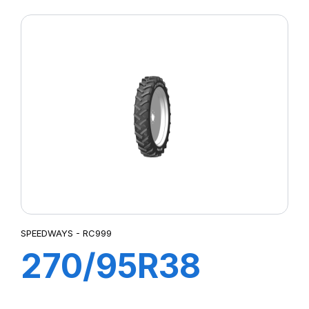
A8/B RC 999
SPEEDWAYS - RC999
270/95R38
(11.2R38) 140