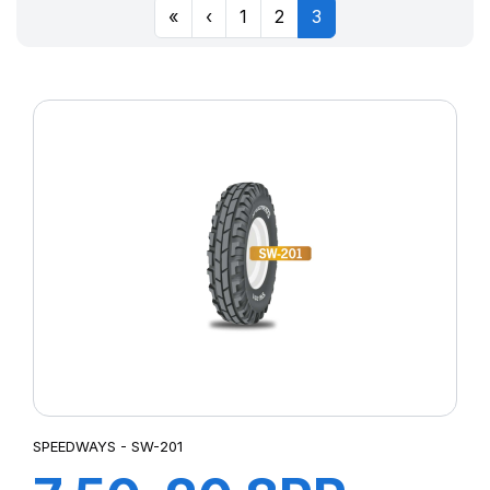
«
‹
1
2
3
SPEEDWAYS - SW-201