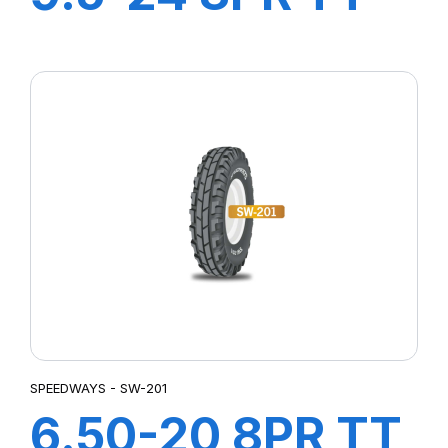
GripKing
SPEEDWAYS - SW-201
6.50-20 8PR TT