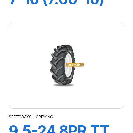
6PR TT GripKing
HD
SPEEDWAYS - GRIPKING
9.5-24 8PR TT