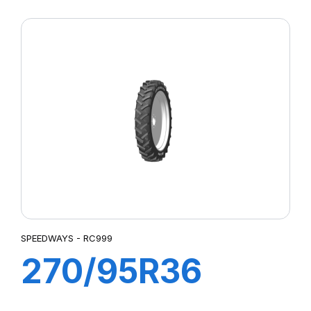
F2
SPEEDWAYS - RC999
270/95R36
(11.2R36) 139