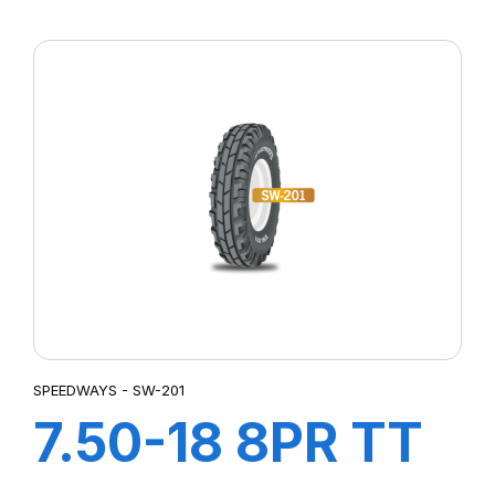
GripKing
SPEEDWAYS - SW-201
7.50-18 8PR TT