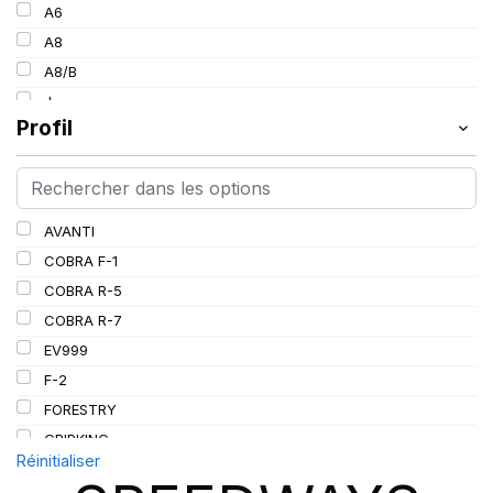
154
A6
30
157
A8
34
160
A8/B
36
185
J
38
Profil
L
PR
AVANTI
COBRA F-1
COBRA R-5
COBRA R-7
EV999
F-2
FORESTRY
GRIPKING
Réinitialiser
GRIPKING HD