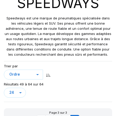
SPEEDWAYS
GRIPKING R-1
LIFT KING
MPT-007
Speedways est une marque de pneumatiques spécialisée dans
PK 303
les véhicules légers et SUV. Ses pneus offrent une bonne
adhérence, une tenue de route fiable et un confort optimal pour
PK 319
un usage quotidien. La marque développe des gammes adaptées
POWERGRIP
aux routes urbaines et aux trajets longue distance. Grâce à des
POWER GRIP G-2
tests rigoureux, Speedways garantit sécurité et performance
dans différentes conditions de conduite. Une option fiable pour
POWER LUG (R-4)
les conducteurs recherchant des pneus sûrs et performants.
RC999
ROCK PLUS HD
Trier par
SAMRAT
STEER KING HD+
Résultats 49 à 64 sur 64
SW-101
SW-201
SW 333
Page 3 sur 3