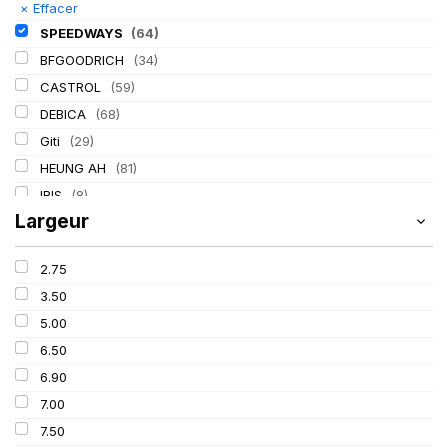
×
Effacer
SPEEDWAYS
(64)
BFGOODRICH
(34)
CASTROL
(59)
DEBICA
(68)
Giti
(29)
HEUNG AH
(81)
IRIS
(8)
Largeur
ITALMATIC
(60)
KLEBER
(116)
2.75
LASSA
(174)
3.50
LING LONG
(152)
5.00
MICHELIN
(345)
6.50
MITAS
(95)
6.90
Mondolfo ferro
(31)
7.00
PIRELLI
(419)
7.50
PROMETEON
(18)