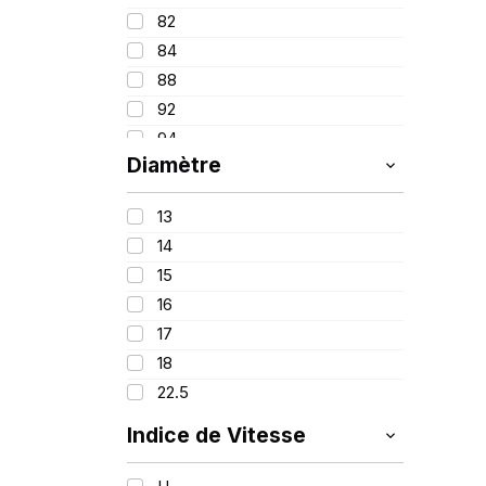
82
84
88
92
94
Diamètre
95
97
13
98
14
99
15
100
16
107/105
17
156/150
18
22.5
Indice de Vitesse