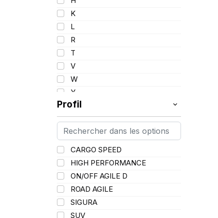
H
K
L
R
T
V
W
Y
Profil
CARGO SPEED
HIGH PERFORMANCE
ON/OFF AGILE D
ROAD AGILE
SIGURA
SUV