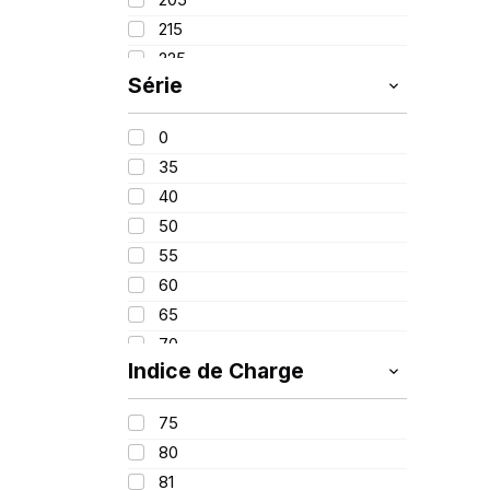
PIRELLI
(419)
215
PROMETEON
(18)
225
SCHRADER
(24)
Série
235
SIOC
(23)
245
SPEEDWAYS
(64)
0
315
STICA
(3)
35
40
50
55
60
65
70
Indice de Charge
75
80
75
90
80
650
81