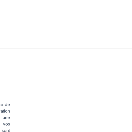
ce de
vation
s une
s vos
 sont