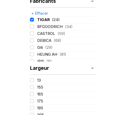
Fabricants
×
Effacer
TIGAR
(24)
BFGOODRICH
(34)
CASTROL
(59)
DEBICA
(68)
Giti
(29)
HEUNG AH
(81)
IRIS
(8)
Largeur
ITALMATIC
(60)
KLEBER
(116)
13
LASSA
(174)
155
LING LONG
(152)
165
MICHELIN
(345)
175
MITAS
(95)
195
Mondolfo ferro
(31)
205