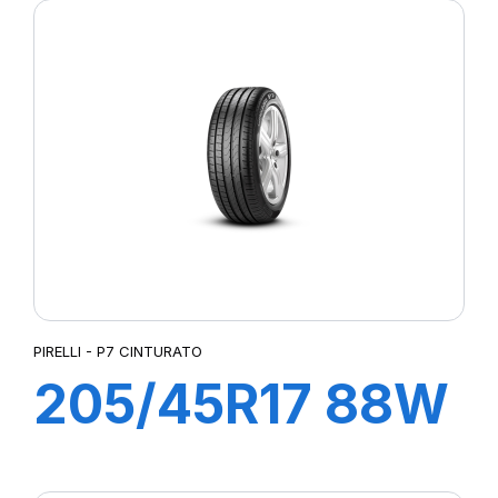
CINTURATO C2
(*)
PIRELLI - P7 CINTURATO
205/45R17 88W
XL R-F P7