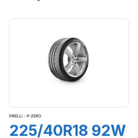
XL R-F P7
CINTURATO (*)
PIRELLI - P-ZERO
225/40R18 92W