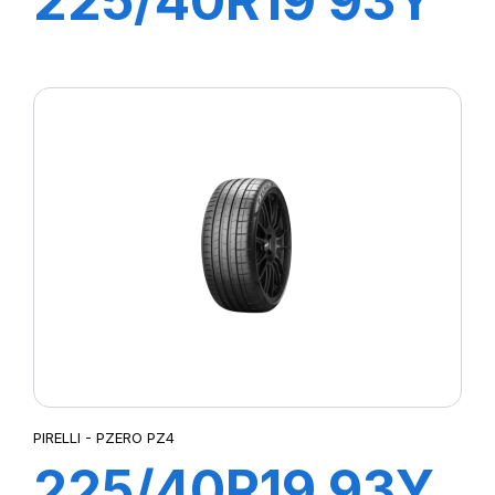
225/40R19 93Y
XL R-F PZERO
PZ4(*)(KS)
PIRELLI - PZERO PZ4
225/40R19 93Y