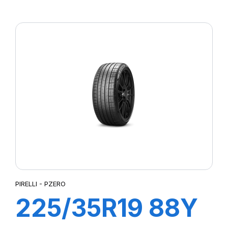
XL R-F PZERO
5(*)
PIRELLI - PZERO
225/35R19 88Y