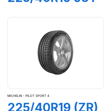
XL R-F PZERO
(MOE)
MICHELIN - PILOT SPORT 4
225/40R19 (ZR)