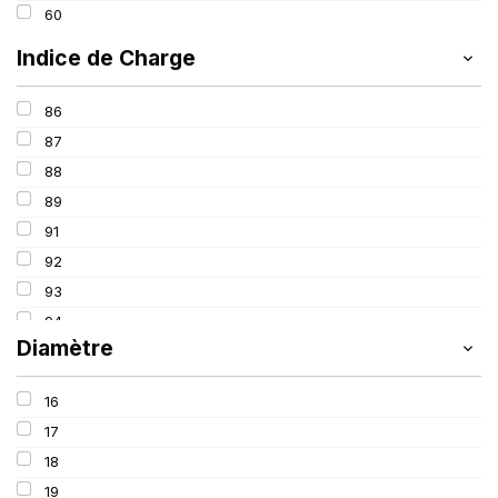
60
Indice de Charge
86
87
88
89
91
92
93
94
Diamètre
95
96
16
97
17
98
18
99
19