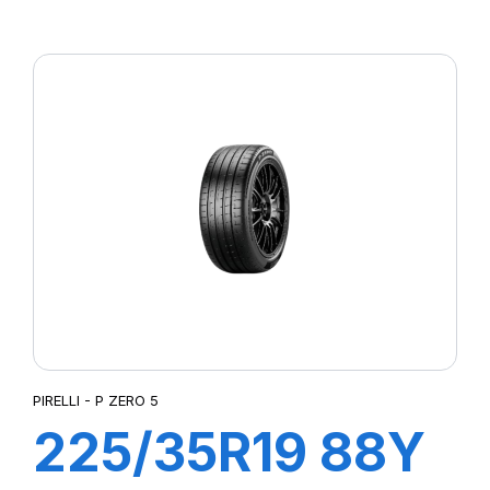
ZP 92Y XL
PILOT SPORT 4
PIRELLI - P ZERO 5
225/35R19 88Y