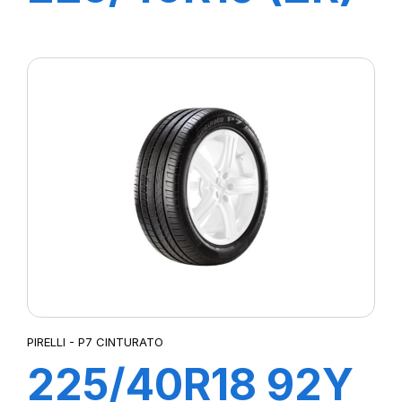
93Y XL ZP
PILOT SPORT 4
PIRELLI - P7 CINTURATO
225/40R18 92Y