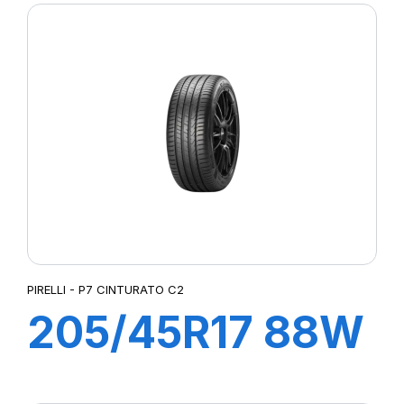
3
PIRELLI - P7 CINTURATO C2
205/45R17 88W
XL R-F P7