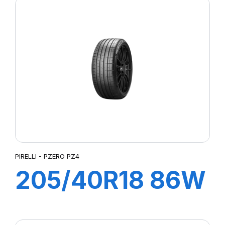
CINTURATO (*)
PIRELLI - PZERO PZ4
205/40R18 86W
XL R-F PZERO