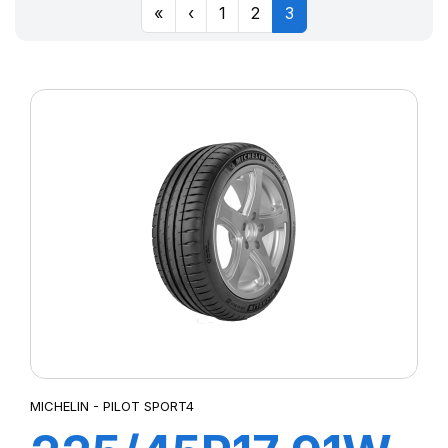
«
‹
1
2
3
MICHELIN - PILOT SPORT4