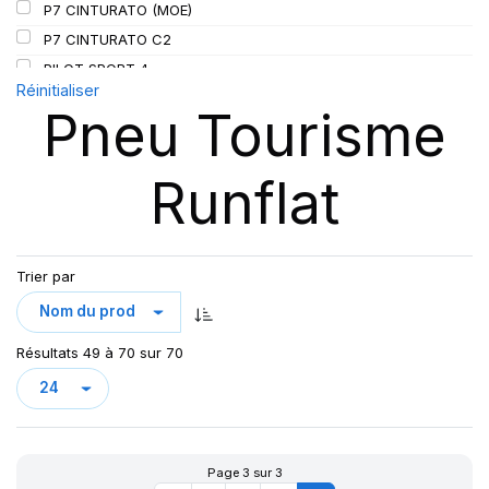
P7 CINTURATO (MOE)
P7 CINTURATO C2
PILOT SPORT 4
Réinitialiser
PILOT SPORT4
Pneu Tourisme
PILOT SPORT 4S
PILOT SUPER SPORT
Runflat
PRIMACY 3
PRIMACY 4
PZERO
P ZERO 5
Trier par
PZERO PZ4
PZERO R-F ELCT
Résultats 49 à 70 sur 70
R-F P7 CINTURATO (*) K1
S-VERD
X MULTI HDZ
Page 3 sur 3