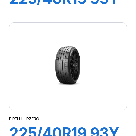
XL R-F PZERO
PZ4 (MOE)
PIRELLI - PZERO
225/40R19 93Y