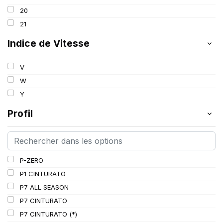
100
20
101
21
102
Indice de Vitesse
103
V
W
Y
Profil
P-ZERO
P1 CINTURATO
P7 ALL SEASON
P7 CINTURATO
P7 CINTURATO (*)