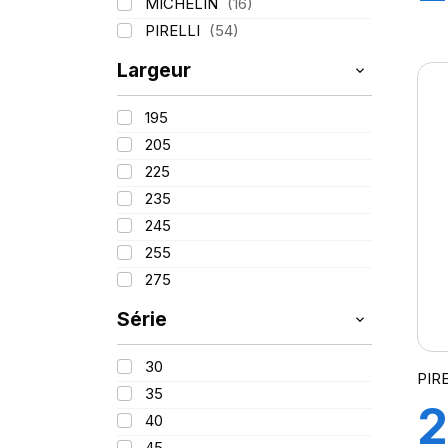
MICHELIN
(16)
(
PIRELLI
(54)
Largeur
X
195
P
205
225
S
235
245
255
275
Série
30
PIR
35
2
40
45