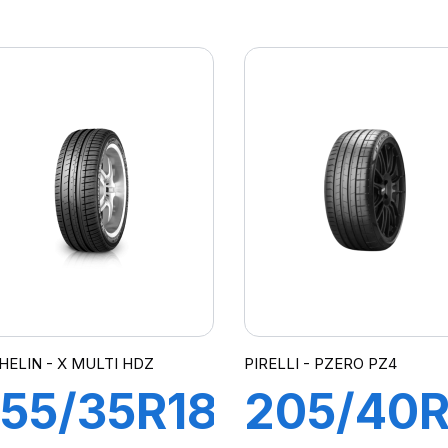
2W XL
92Y XL 
-F P
F P7
ZERO
CINTUR
MOE)
(*)
HELIN - X MULTI HDZ
PIRELLI - PZERO PZ4
55/35R18
205/40R