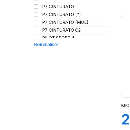
9
P7 CINTURATO
P7 CINTURATO (*)
R
P7 CINTURATO (MOE)
P7 CINTURATO C2
PILOT SPORT 4
Réinitialiser
PILOT SPORT4
(
PILOT SPORT 4S
PILOT SUPER SPORT
PRIMACY 3
PRIMACY 4
PZERO
P ZERO 5
PZERO PZ4
MIC
PZERO R-F ELCT
2
R-F P7 CINTURATO (*) K1
S-VERD