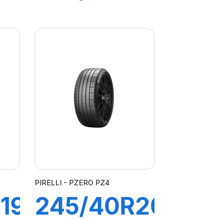
R-
94Y R-F
PZERO (*)
PIRELLI - PZERO PZ4
19
245/40R20