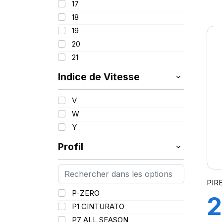
17
1
98
18
99
19
P
100
20
101
21
(
102
103
Indice de Vitesse
V
W
Y
Profil
PIR
P-ZERO
2
P1 CINTURATO
P7 ALL SEASON