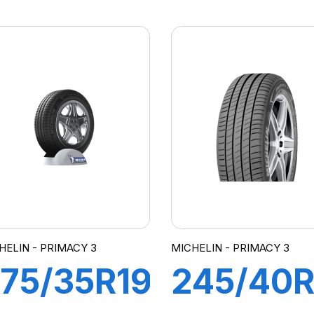
6Y XL R-
95Y XL 
 PZERO
PRIMAC
*)
MOE
HELIN - PRIMACY 3
MICHELIN - PRIMACY 3
75/35R19
245/40R