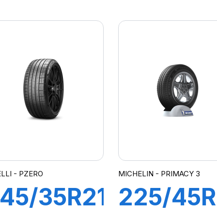
4Y XL
86W XL
P PILOT
R-F
SPORT3
PZERO
PZ4(*)
ELLI - PZERO
MICHELIN - PRIMACY 3
45/35R21
225/45R