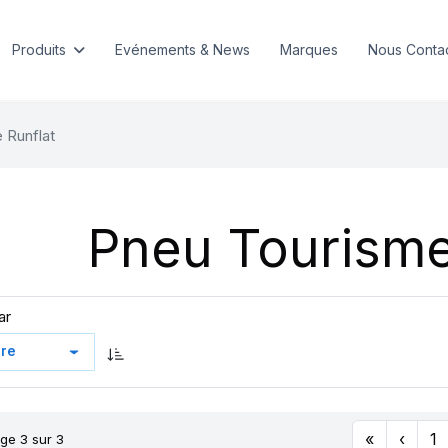
Produits
Evénements & News
Marques
Nous Conta
 Runflat
Pneu Tourisme
ar
«
‹
1
ge 3 sur 3