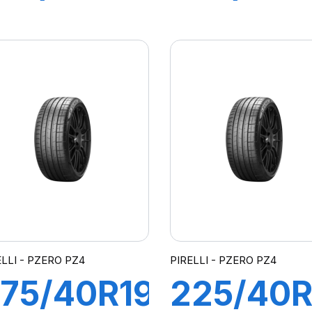
6Y R-F
98Y XL 
ZERO (*)
F PZERO
ELT
ELLI - PZERO PZ4
PIRELLI - PZERO PZ4
75/40R19
225/40R