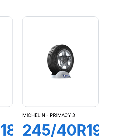
R-
99Y XL R-
F
PZERO/PZ4
(*)
MICHELIN - PRIMACY 3
18
245/40R19