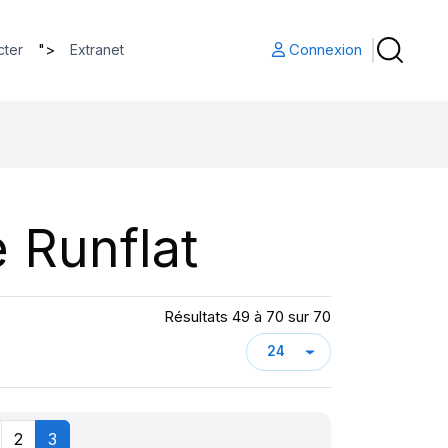
">
Connexion
cter
Extranet
 Runflat
Résultats 49 à 70 sur 70
2
3