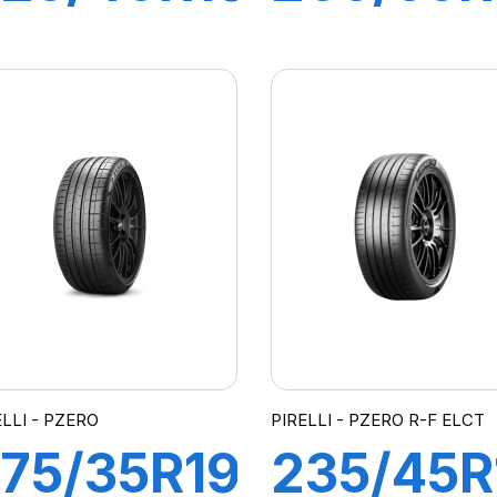
ZR) 93Y
91V R-F
L ZP
P7
ILOT
CINTUR
PORT 4
(*)
ELLI - PZERO
PIRELLI - PZERO R-F ELCT
75/35R19
235/45R