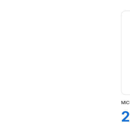
9
F
(
MIC
2