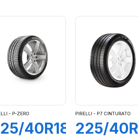
01Y R-F
93Y XL 
ZERO/PZ4
F PZERO
*)
PZ4(*)
(KS)
ELLI - P-ZERO
PIRELLI - P7 CINTURATO
25/40R18
225/40R