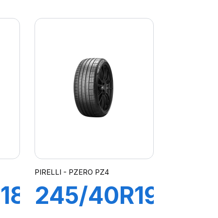
ZP
(ZR) 96Y
Y3
XL ZP
PILOT
SPORT 4
PIRELLI - PZERO PZ4
18
245/40R19