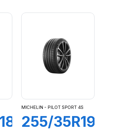
94W ZP
PRIMACY
3 (MOE)
MICHELIN - PILOT SPORT 4S
18
255/35R19