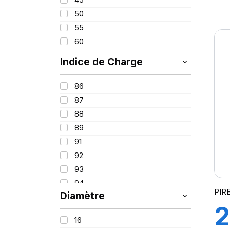
9
50
55
P
60
Indice de Charge
86
87
88
89
91
92
93
94
PIR
Diamètre
95
2
96
16
97