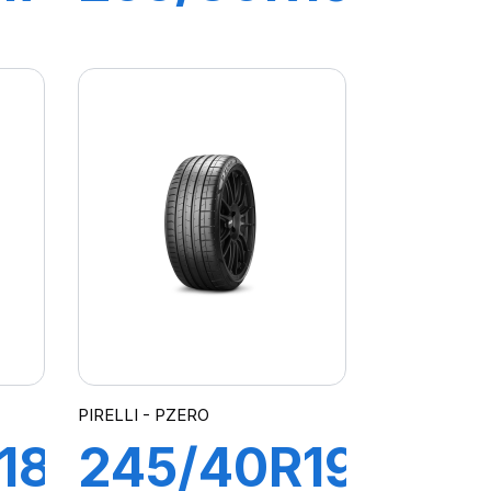
91Y XL R-
F PZERO
ATO
(*)
PIRELLI - PZERO
18
245/40R19