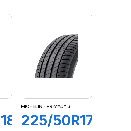
R-
98Y XL ZP
PRIMACY
ATO
3 (*)
(MOE)
MICHELIN - PRIMACY 3
18
225/50R17