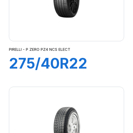
PIRELLI - P ZERO PZ4 NCS ELECT
275/40R22
107Y XL P-ZER0
PZ4 ncs elt (*)