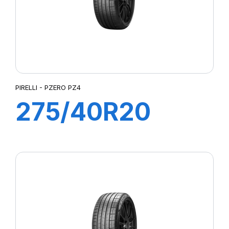
PIRELLI - PZERO PZ4
275/40R20
106W XL PZERO
(*) PZ4