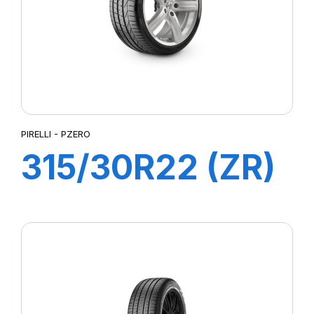
PIRELLI - PZERO
315/30R22 (ZR)
(107Y) XL
PZERO (N0)