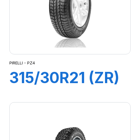
PIRELLI - PZ4
315/30R21 (ZR)
(105Y) XL PZ4
(N0)