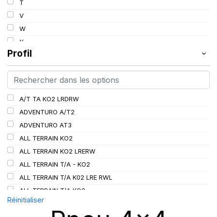
T
112
V
113
W
114
Y
115
Profil
115/112
116
116/113
A/T TA KO2 LRDRW
117/114
ADVENTURO A/T2
117/116
ADVENTURO AT3
118/115
ALL TERRAIN KO2
119/116
ALL TERRAIN KO2 LRERW
120
ALL TERRAIN T/A - KO2
120/116
ALL TERRAIN T/A K02 LRE RWL
120/117
ALL TERRAIN T/A KO2
121
Réinitialiser
ALL TERRAIN T/A KO3
121/118
AT/TA KO3 LRD