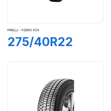
PIRELLI - PZERO PZ4
275/40R22
107Y XL P ZERO
PZ4 (*)NCS