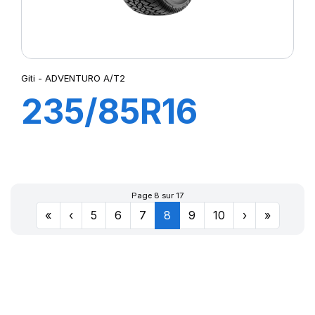
Giti - ADVENTURO A/T2
235/85R16
120/116S
ADVENTURO
Page 8 sur 17
«
‹
5
6
7
8
9
10
›
»
A/T2