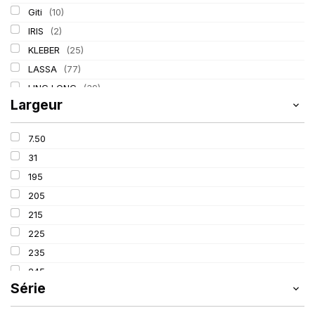
Giti
(10)
IRIS
(2)
KLEBER
(25)
LASSA
(77)
LING LONG
(39)
Largeur
MICHELIN
(80)
PIRELLI
(110)
7.50
TIGAR
(3)
31
195
205
215
225
235
245
Série
255
265