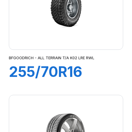
BFGOODRICH - ALL TERRAIN T/A K02 LRE RWL
255/70R16
120/117S TL All
Terrain T/A KO2
RWL