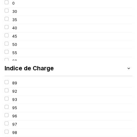
0
275
30
285
35
295
40
305
45
315
50
325
55
60
Indice de Charge
65
70
89
75
92
80
93
85
95
100
96
97
98