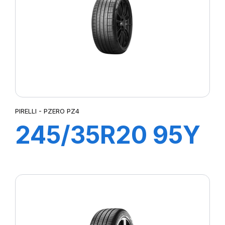
LATTITUDE SPORT 3
LATTITUDE TOUR HP (N1)²
LMB3
LTA/S
LTX A/T
LTX AT2
MUD TERRAIN T/A KM2
MUD TERRAIN T/A KM3
PIRELLI - PZERO PZ4
P-ZERO AS
245/35R20 95Y
P7 CINTURATO
PILOTE SPORT 4 SUV
XL s-i PZERO
PILOT SPORT 4
PILOT SPORT CUP2
PZ4 (+) (KS)
PILOT SUPER SPORT
POWERGY 2
PRESTO