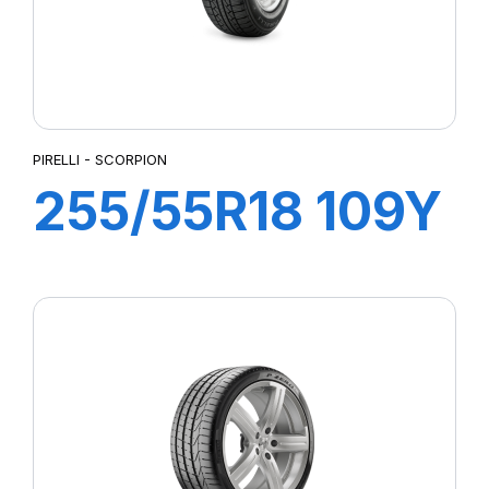
PIRELLI - SCORPION
255/55R18 109Y
XL SCORPION