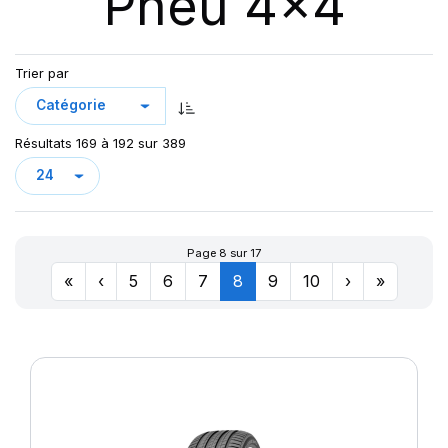
Pneu 4x4
123
AT/TA KO3 LRF
123/120
AT70
124/121
Trier par
AT100
126/123
AT T/A KO2
127/124
AURES
128
Résultats 169 à 192 sur 389
CHAMPIRO VP1
CINTURATO AS+
CINTURATO SF3
CITILANDER
Page 8 sur 17
COBRA
«
‹
5
6
7
8
9
10
›
»
COMPETUS A/T 2
COMPETUS A/T 3
COMPETUS H/L
COMPETUS H/P
COMPETUS H/P2
COMPETUS H/P3