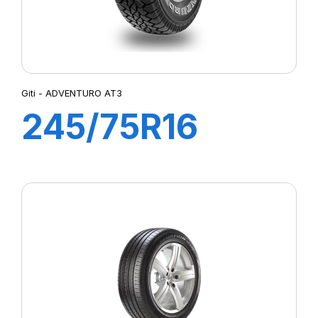
Giti - ADVENTURO AT3
245/75R16
120/116S
ADVENTURO
AT3 WL