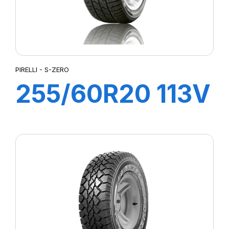
PIRELLI - S-ZERO
255/60R20 113V
XL S-ZERO All
Season (LR)