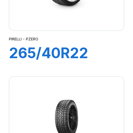
PIRELLI - PZERO
265/40R22
106Y XL PZERO
(J)(LR)