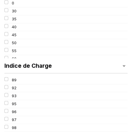
0
275
30
285
35
295
40
305
45
315
50
325
55
60
Indice de Charge
65
70
89
75
92
80
93
85
95
100
96
97
98