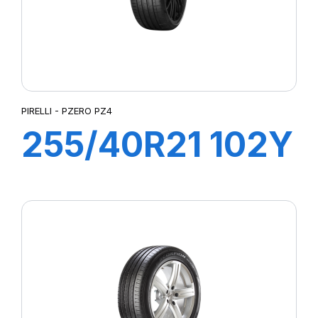
PIRELLI - PZERO PZ4
255/40R21 102Y
XL s-i PZERO
PZ4 (*)ncs