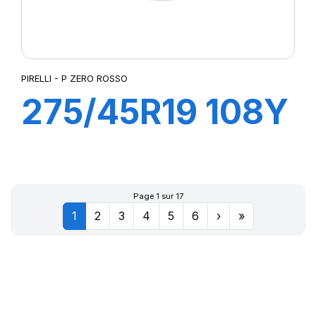
PIRELLI - P ZERO ROSSO
275/45R19 108Y
XL ROSSO (N1)
Page 1 sur 17
1
2
3
4
5
6
›
»