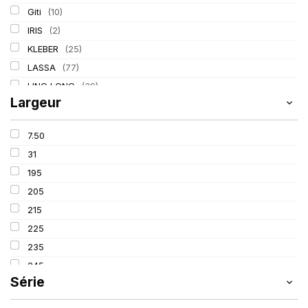
Giti
(10)
IRIS
(2)
KLEBER
(25)
LASSA
(77)
LING LONG
(39)
Largeur
MICHELIN
(80)
PIRELLI
(110)
7.50
TIGAR
(3)
31
195
205
215
225
235
245
Série
255
265