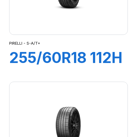
PIRELLI - S-A/T+
255/60R18 112H
XL S-A/T+