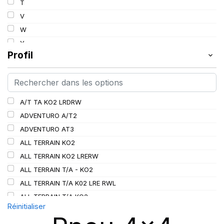
T
112
V
113
W
114
Y
115
Profil
115/112
116
116/113
A/T TA KO2 LRDRW
117/114
ADVENTURO A/T2
117/116
ADVENTURO AT3
118/115
ALL TERRAIN KO2
119/116
ALL TERRAIN KO2 LRERW
120
ALL TERRAIN T/A - KO2
120/116
ALL TERRAIN T/A K02 LRE RWL
120/117
ALL TERRAIN T/A KO2
121
Réinitialiser
ALL TERRAIN T/A KO3
121/118
AT/TA KO3 LRD