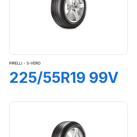
PIRELLI - S-VERD
225/55R19 99V
S-VERDE All
Season