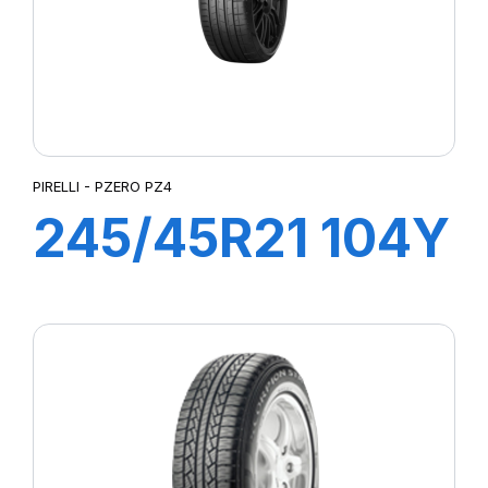
PIRELLI - PZERO PZ4
245/45R21 104Y
XL PZERO
PZ4(J) (LR)ncs