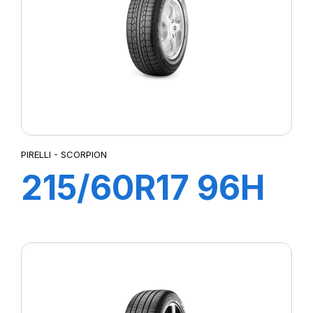
LATTITUDE SPORT 3
LATTITUDE TOUR HP (N1)²
LMB3
LTA/S
LTX A/T
LTX AT2
MUD TERRAIN T/A KM2
MUD TERRAIN T/A KM3
PIRELLI - SCORPION
P-ZERO AS
215/60R17 96H
P7 CINTURATO
PILOTE SPORT 4 SUV
SCORPION
PILOT SPORT 4
PILOT SPORT CUP2
PILOT SUPER SPORT
POWERGY 2
PRESTO