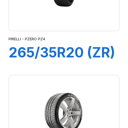
PIRELLI - PZERO PZ4
265/35R20 (ZR)
99Y XL P-ZERO
PZ4 (M01)