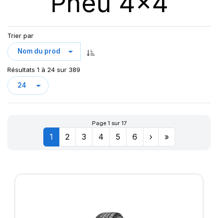
Pneu 4x4
123
AT/TA KO3 LRF
123/120
AT70
124/121
Trier par
AT100
126/123
AT T/A KO2
127/124
AURES
128
Résultats 1 à 24 sur 389
CHAMPIRO VP1
CINTURATO AS+
CINTURATO SF3
CITILANDER
Page 1 sur 17
COBRA
1
2
3
4
5
6
›
»
COMPETUS A/T 2
COMPETUS A/T 3
COMPETUS H/L
COMPETUS H/P
COMPETUS H/P2
COMPETUS H/P3