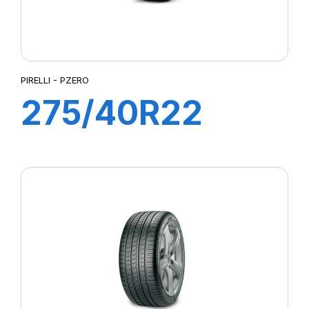
PIRELLI - PZERO
275/40R22
108Y XL P ZERO
(LR) ncs