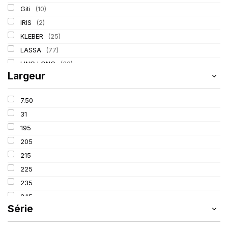
Giti
(10)
IRIS
(2)
KLEBER
(25)
LASSA
(77)
LING LONG
(39)
Largeur
MICHELIN
(80)
PIRELLI
(110)
7.50
TIGAR
(3)
31
195
205
215
225
235
245
Série
255
265