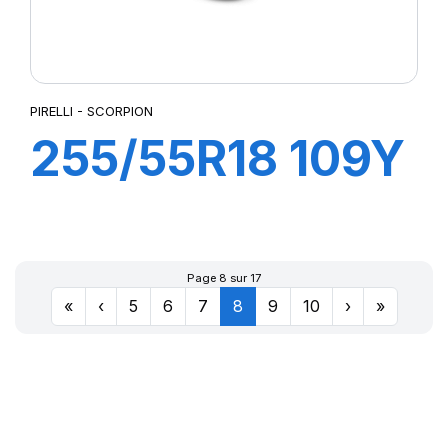
PIRELLI - SCORPION
255/55R18 109Y
XL SCORPION
Page 8 sur 17
«
‹
5
6
7
8
9
10
›
»