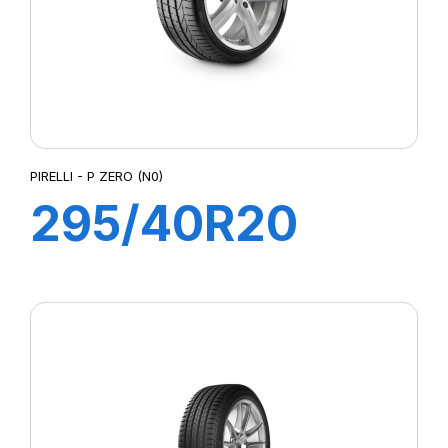
PIRELLI - P ZERO (N0)
295/40R20
106Y P ZERO
(N0)