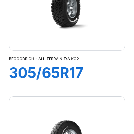
BFGOODRICH - ALL TERRAIN T/A KO2
305/65R17
121/118R ALL
TERRAIN TA
KO2