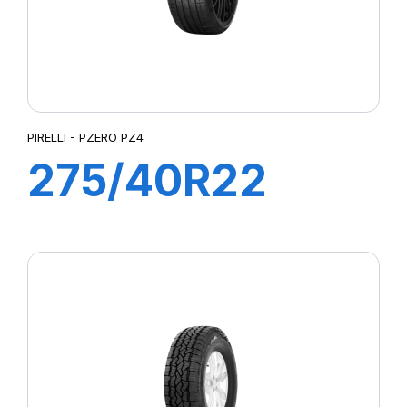
PIRELLI - PZERO PZ4
275/40R22
107Y XL P ZERO
PZ4 (*)NCS