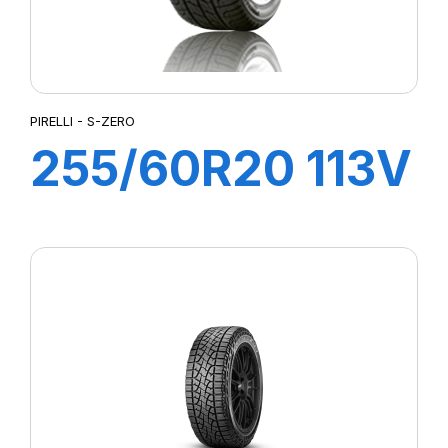
PIRELLI - S-ZERO
255/60R20 113V
XL S-ZERO All
Season (LR)