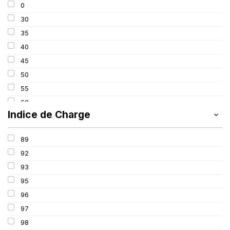
0
275
30
285
35
295
40
305
45
315
50
325
55
60
Indice de Charge
65
70
89
75
92
80
93
85
95
100
96
97
98