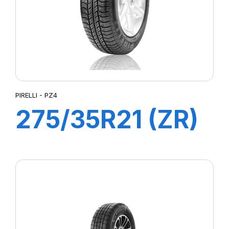
PIRELLI - PZ4
275/35R21 (ZR)
(103Y) PZ4 (N0)