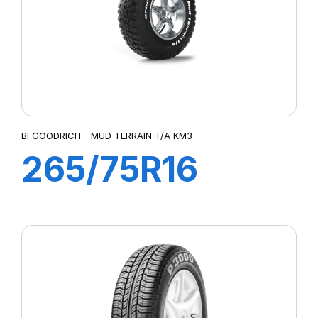
BFGOODRICH - MUD TERRAIN T/A KM3
265/75R16
119/116Q MUD
TERRAIN T/A
KM3