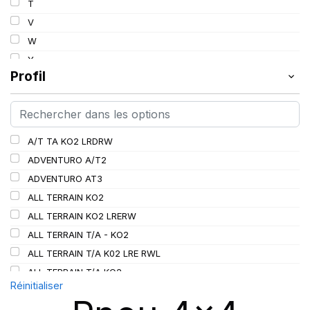
T
112
V
113
W
114
Y
115
Profil
115/112
116
116/113
A/T TA KO2 LRDRW
117/114
ADVENTURO A/T2
117/116
ADVENTURO AT3
118/115
ALL TERRAIN KO2
119/116
ALL TERRAIN KO2 LRERW
120
ALL TERRAIN T/A - KO2
120/116
ALL TERRAIN T/A K02 LRE RWL
120/117
ALL TERRAIN T/A KO2
121
Réinitialiser
ALL TERRAIN T/A KO3
121/118
AT/TA KO3 LRD