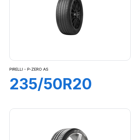
LATTITUDE SPORT 3
LATTITUDE TOUR HP (N1)²
LMB3
LTA/S
LTX A/T
LTX AT2
MUD TERRAIN T/A KM2
MUD TERRAIN T/A KM3
PIRELLI - P-ZERO AS
P-ZERO AS
235/50R20
P7 CINTURATO
PILOTE SPORT 4 SUV
104T XL S-ZERO
PILOT SPORT 4
PILOT SPORT CUP2
AS (+) (AO) ELT
PILOT SUPER SPORT
POWERGY 2
PRESTO