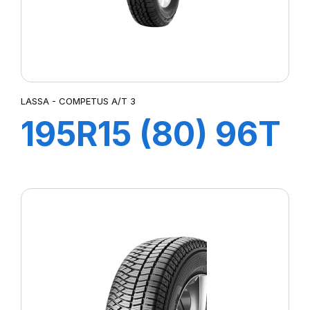
LASSA - COMPETUS A/T 3
195R15 (80) 96T
COMPETUS
A/T3