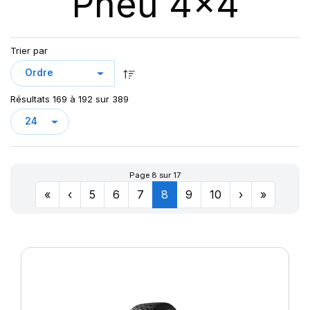
Pneu 4x4
123
AT/TA KO3 LRF
123/120
AT70
124/121
Trier par
AT100
126/123
AT T/A KO2
127/124
AURES
128
Résultats 169 à 192 sur 389
CHAMPIRO VP1
CINTURATO AS+
CINTURATO SF3
CITILANDER
Page 8 sur 17
COBRA
«
‹
5
6
7
8
9
10
›
»
COMPETUS A/T 2
COMPETUS A/T 3
COMPETUS H/L
COMPETUS H/P
COMPETUS H/P2
COMPETUS H/P3