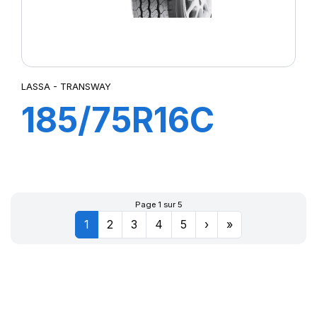
LASSA - TRANSWAY
185/75R16C
104/102R
TRANSWAY
Page 1 sur 5
1
2
3
4
5
›
»