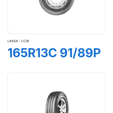
LASSA - LC/R
165R13C 91/89P
LC/R