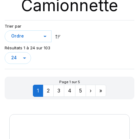
Camionnette
DV82 TL
GREEN MAX VAN
KCA651
LC/R
Trier par
LLA08
LLR666
Résultats 1 à 24 sur 103
LMC4
LT/R
MAXMILER-X
MAXMILER EX
Page 1 sur 5
MAXMILER PRO
1
2
3
4
5
›
»
MAXMILLER-X
MAXWAY
PRIMA
R655
R666
SN66