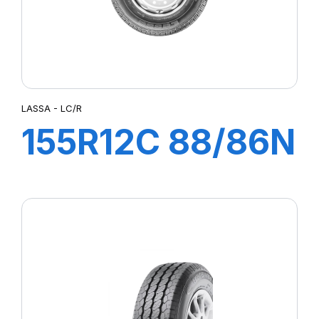
LASSA - LC/R
155R12C 88/86N
LC/R