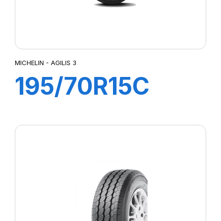
MICHELIN - AGILIS 3
195/70R15C
104/102R (98T)
AGILIS 3