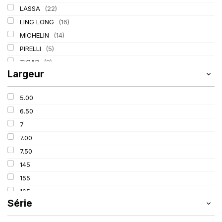
LASSA
(22)
LING LONG
(16)
MICHELIN
(14)
PIRELLI
(5)
TIGAR
(2)
Largeur
5.00
6.50
7
7.00
7.50
145
155
165
Série
175
185