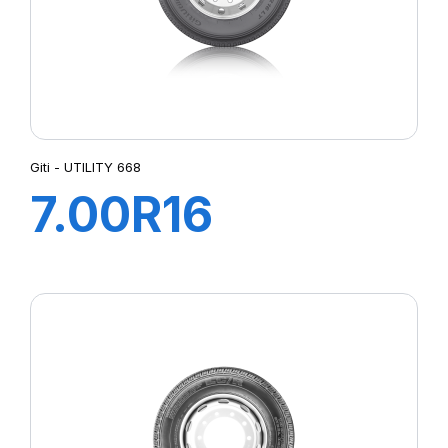
Giti - UTILITY 668
7.00R16
115/110N 12PR
TL GITI UTILITY
668+FLAP+CH