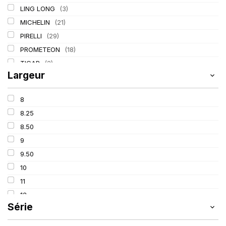
LING LONG
(3)
MICHELIN
(21)
PIRELLI
(29)
PROMETEON
(18)
TIGAR
(2)
Largeur
8
8.25
8.50
9
9.50
10
11
12
Série
13
14