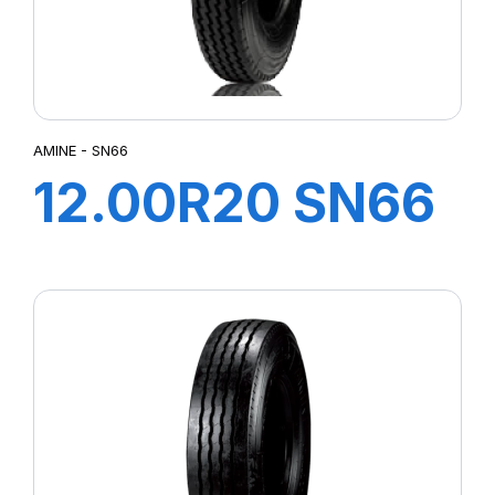
AMINE - SN66
12.00R20 SN66
TT 154/149K