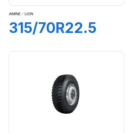
AMINE - LION
315/70R22.5
LION 156/150L
(154/150M)