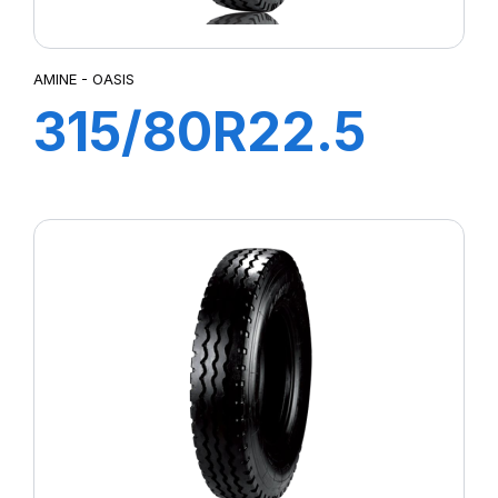
AMINE - OASIS
315/80R22.5
OASIS TL
156/150K