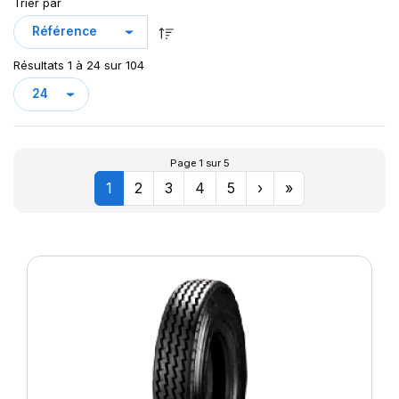
GAM851
Trier par
GAR558
H02 COLD D
Résultats 1 à 24 sur 104
H02 COLD S
HL U02EPM
HL X.G2M
HL X.U2M
Page 1 sur 5
LION
1
2
3
4
5
›
»
LION ON/OFF
LLF26
LS97 PLUS
M-D41
MAXIWAYS
MD-40
MEDINA
OASIS
ON/OFF AGILE D