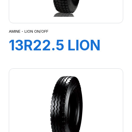
AMINE - LION ON/OFF
13R22.5 LION
ON/OFF TL
154/150M