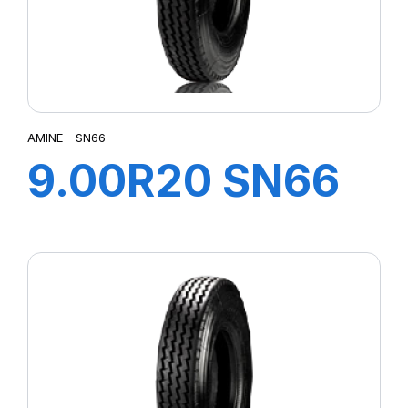
X.R2T
X.R2YD
X.R2YS
X.SPS2
X FORCE ZL
AMINE - SN66
XFZH
9.00R20 SN66
X MULTI HDD
X MULTI HDZ
TT 140/137K
X MULTI T2
X MULTI Z
XMULTI Z
XMZ
XTE3
XWORKS HDD
XWORKS HDZ
XWORKS Z2