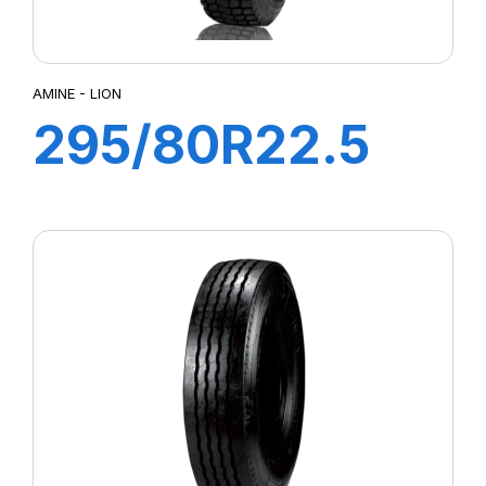
AMINE - LION
295/80R22.5
LION TL
152/148M