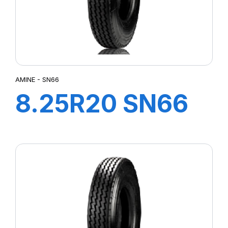
ORIENT
PILOT SPORT CUP 2
POWER
PS22
R02
R02 PFS
AMINE - SN66
ROAD AGILE
8.25R20 SN66
SN66
ST25
TT 133/131K
ST:01
TG88
TG:01
TH:01Y
TQ:01R
TR:01S
X.G2OD
X.R2FS