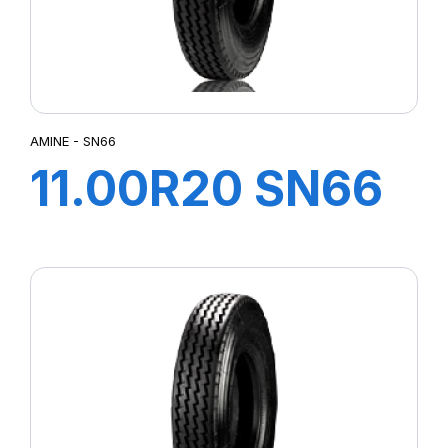
AMINE - SN66
11.00R20 SN66
TT 149/145K