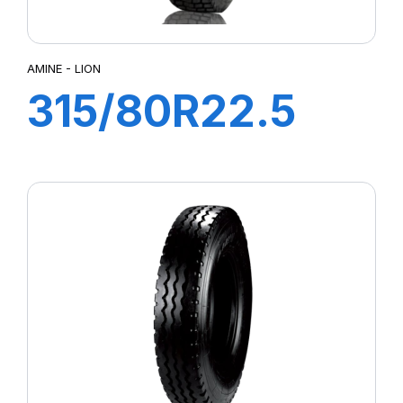
AMINE - LION
315/80R22.5
LION TL
154/150M