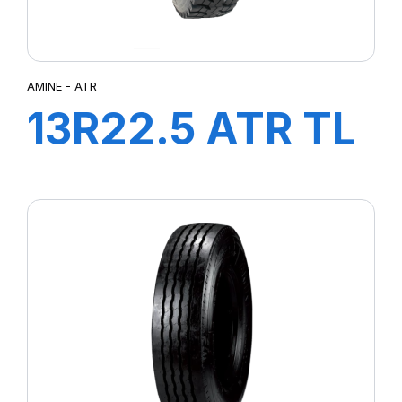
AMINE - ATR
13R22.5 ATR TL
156/150K