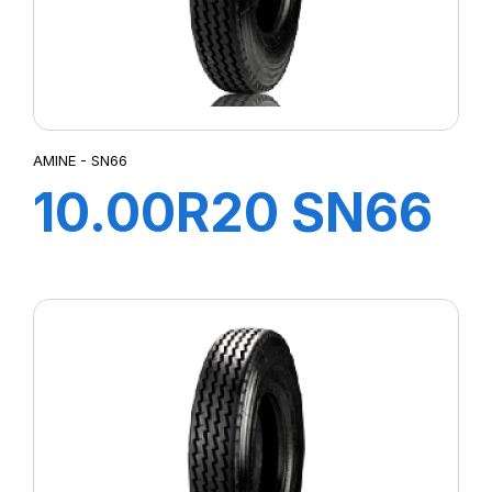
XZE2+
XZL
XZY3
AMINE - SN66
10.00R20 SN66
TT 146/143K