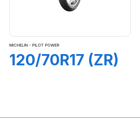
MICHELIN - PILOT POWER
120/70R17 (ZR)
58W M/C TL
PILOT POWER
2CT Front