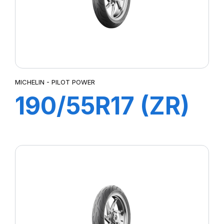
MICHELIN - PILOT POWER
190/55R17 (ZR)
75W M/C TL
PILOT POWER
2CT Rear