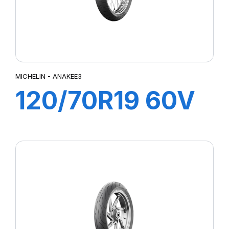
MICHELIN - ANAKEE3
120/70R19 60V
M/C TL/TT
ANAKEE 3 Front