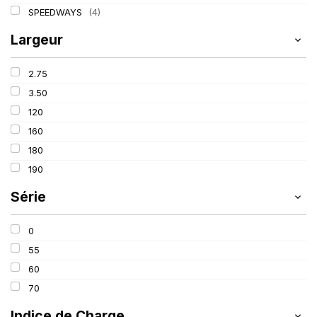
SPEEDWAYS
(4)
Largeur
2.75
3.50
120
160
180
190
Série
0
55
60
70
Indice de Charge