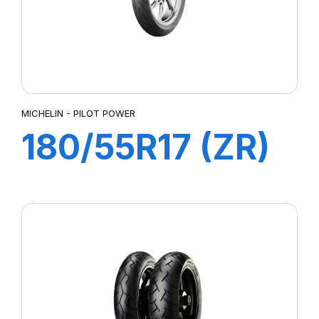
MICHELIN - PILOT POWER
180/55R17 (ZR)
73W M/C TL
PILOT POWER
2CT Rear