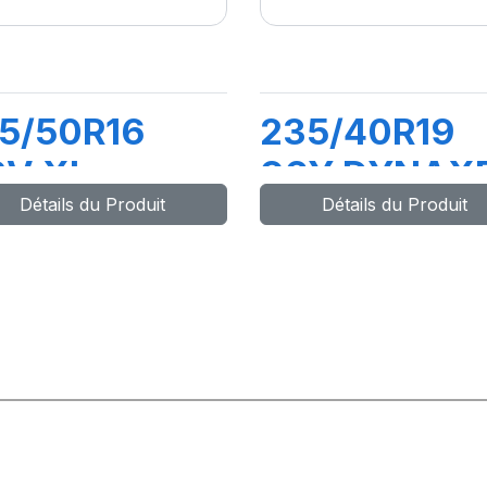
5/50R16
235/40R19
8V XL
96Y DYNAX
Détails du Produit
Détails du Produit
YNAXER HP4
HP5