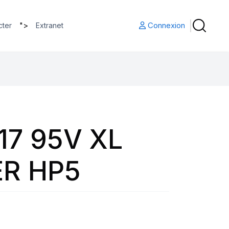
">
Connexion
cter
Extranet
17 95V XL
R HP5