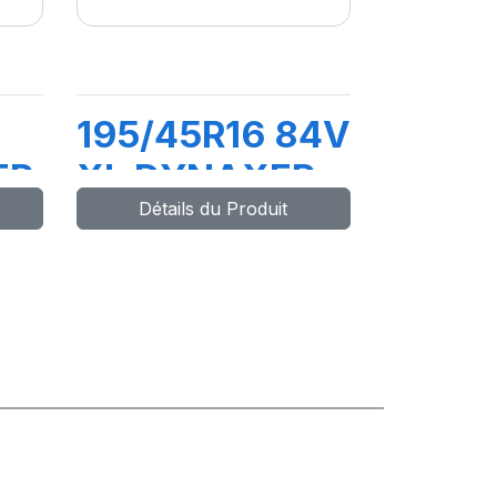
195/45R16 84V
ER
XL DYNAXER
Détails du Produit
HP4