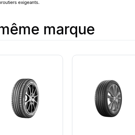
oroutiers exigeants.
a même marque