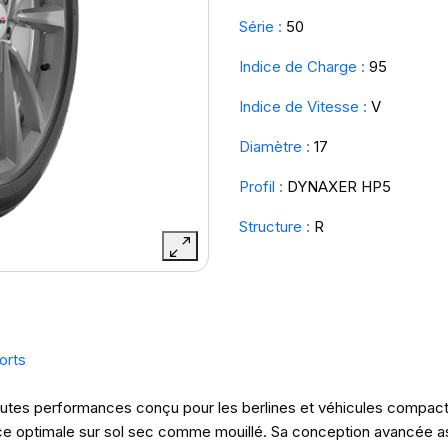
Série :
50
Indice de Charge :
95
Indice de Vitesse :
V
Diamètre :
17
Profil :
DYNAXER HP5
Structure :
R
orts
es performances conçu pour les berlines et véhicules compacts. I
nce optimale sur sol sec comme mouillé. Sa conception avancée as