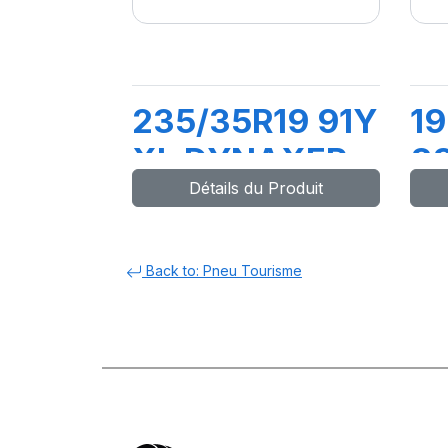
235/35R19 91Y
19
XL DYNAXER
8
Détails du Produit
UHP
D
Back to: Pneu Tourisme