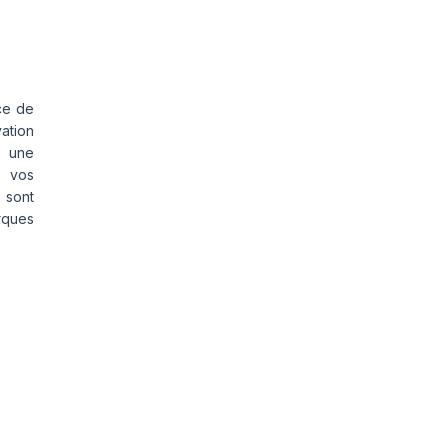
ce de
vation
s une
s vos
 sont
rques