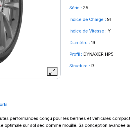
Série :
35
Indice de Charge :
91
Indice de Vitesse :
Y
Diamètre :
19
Profil :
DYNAXER HP5
Structure :
R
orts
es performances conçu pour les berlines et véhicules compacts. I
nce optimale sur sol sec comme mouillé. Sa conception avancée as