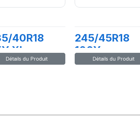
35/40R18
245/45R18
5Y XL
100Y
Détails du Produit
Détails du Produit
YNAXER HP5
DYNAXER U