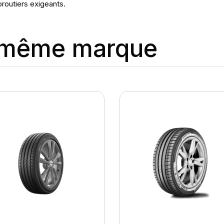
oroutiers exigeants.
a même marque