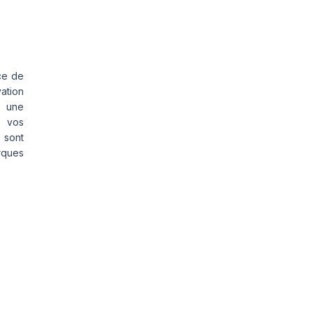
ce de
vation
s une
s vos
 sont
rques