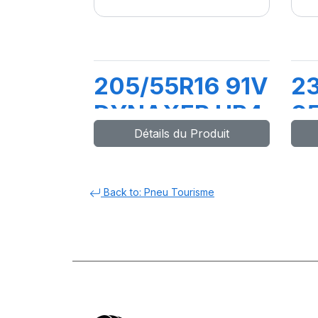
205/55R16 91V
2
DYNAXER HP4
9
Détails du Produit
D
Back to: Pneu Tourisme