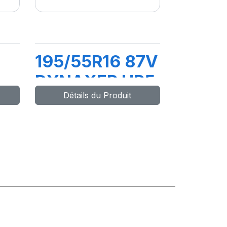
195/55R16 87V
DYNAXER HP5
Détails du Produit
HP