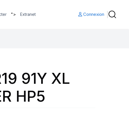
">
Connexion
cter
Extranet
19 91Y XL
R HP5