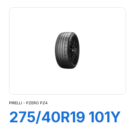
R-F P7
CINTURATO (*)
PIRELLI - PZERO PZ4
275/40R19 101Y
R-F PZERO/PZ4