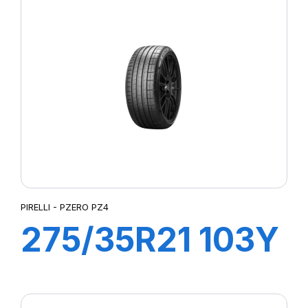
CINTURATO (*)
PIRELLI - PZERO PZ4
275/35R21 103Y
XL R-F P-ZERO