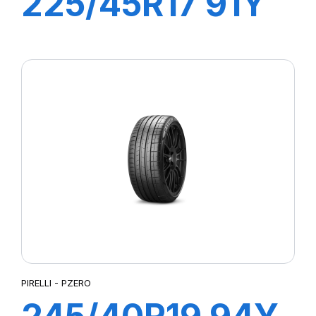
225/45R17 91Y
R-F P7
CINTURATO (*)
PIRELLI - PZERO