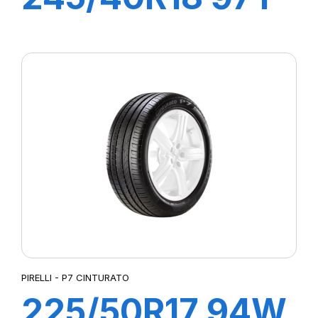
XL R-F P7
CINTURATO
(MOE)
PIRELLI - P7 CINTURATO
225/50R17 94W