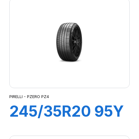
CINTURATO (*)
(MOE)
PIRELLI - PZERO PZ4
245/35R20 95Y
XL R-F P-