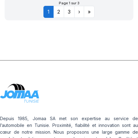
CINTURATO (*)
Page 1 sur 3
1
2
3
›
»
(MOE)
Depuis 1985, Jomaa SA met son expertise au service de
l’automobile en Tunisie. Proximité, fiabilité et innovation sont au
cœur de notre mission. Nous proposons une large gamme de