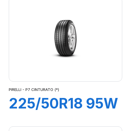
ZERO/PZ4 (*)
(MOE)
PIRELLI - P7 CINTURATO (*)
225/50R18 95W
R-F P7