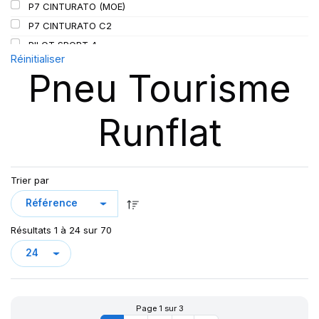
P7 CINTURATO (MOE)
P7 CINTURATO C2
PILOT SPORT 4
Réinitialiser
PILOT SPORT4
Pneu Tourisme
PILOT SPORT 4S
PILOT SUPER SPORT
Runflat
PRIMACY 3
PRIMACY 4
PZERO
P ZERO 5
Trier par
PZERO PZ4
PZERO R-F ELCT
Résultats 1 à 24 sur 70
R-F P7 CINTURATO (*) K1
S-VERD
X MULTI HDZ
Page 1 sur 3