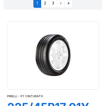
1
2
3
›
»
PIRELLI - P7 CINTURATO