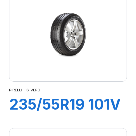
/PZ4 (*)
PIRELLI - S-VERD
235/55R19 101V
R-F S-VERD