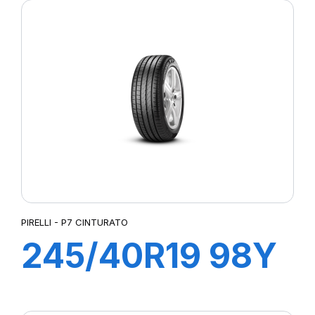
(MOE)
PIRELLI - P7 CINTURATO
245/40R19 98Y
XL R-F P7