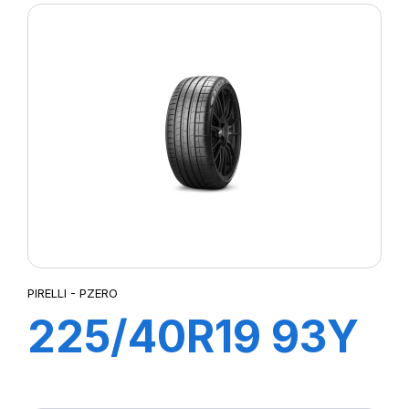
CINTURATO (*)
PIRELLI - PZERO
225/40R19 93Y
XL R-F PZERO