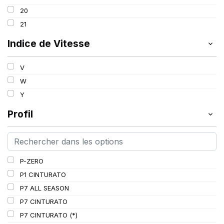
100
20
101
21
102
Indice de Vitesse
103
V
W
Y
Profil
P-ZERO
P1 CINTURATO
P7 ALL SEASON
P7 CINTURATO
P7 CINTURATO (*)