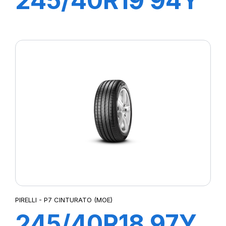
245/40R19 94Y
R-F PZERO (*)
PIRELLI - P7 CINTURATO (MOE)
245/40R18 97Y