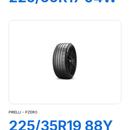
R-F P7
CINTURATO (*)
PIRELLI - PZERO
225/35R19 88Y