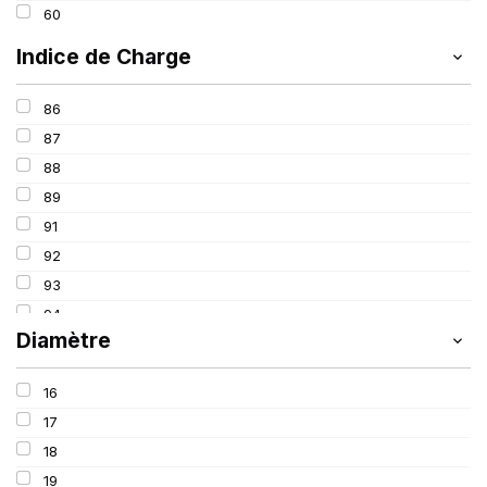
60
Indice de Charge
86
87
88
89
91
92
93
94
Diamètre
95
96
16
97
17
98
18
99
19