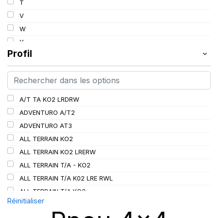
T
112
V
113
W
114
Y
115
Profil
115/112
116
116/113
A/T TA KO2 LRDRW
117/114
ADVENTURO A/T2
117/116
ADVENTURO AT3
118/115
ALL TERRAIN KO2
119/116
ALL TERRAIN KO2 LRERW
120
ALL TERRAIN T/A - KO2
120/116
ALL TERRAIN T/A K02 LRE RWL
120/117
ALL TERRAIN T/A KO2
121
Réinitialiser
ALL TERRAIN T/A KO3
121/118
AT/TA KO3 LRD