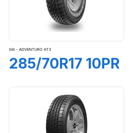
Giti - ADVENTURO AT3
285/70R17 10PR
121/118S
ADVENTURO
AT3 (OWL)