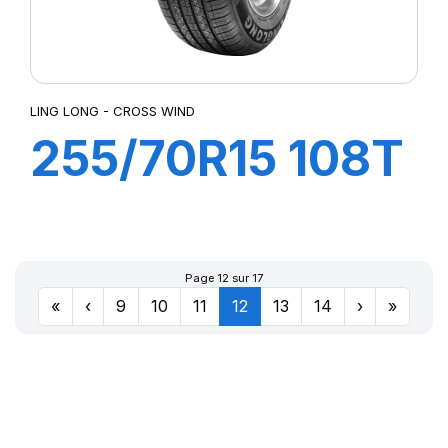
LING LONG - CROSS WIND
255/70R15 108T
CROSS WIND
A/T
Page 12 sur 17
«
‹
9
10
11
12
13
14
›
»