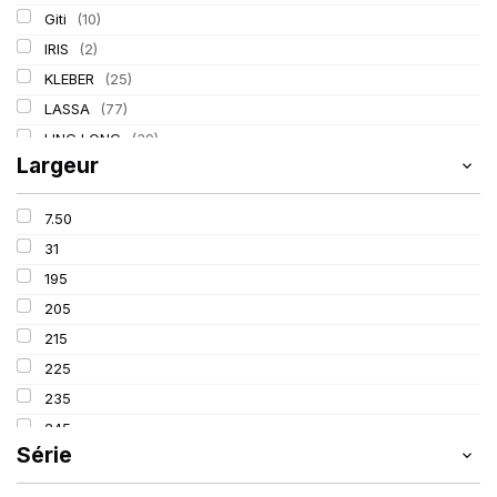
Giti
(10)
IRIS
(2)
KLEBER
(25)
LASSA
(77)
LING LONG
(39)
Largeur
MICHELIN
(80)
PIRELLI
(110)
7.50
TIGAR
(3)
31
195
205
215
225
235
245
Série
255
265