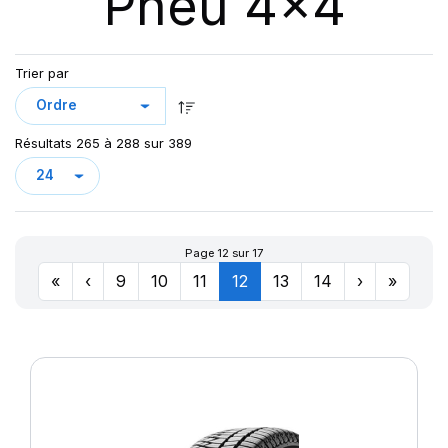
Pneu 4x4
123
AT/TA KO3 LRF
123/120
AT70
124/121
Trier par
AT100
126/123
AT T/A KO2
127/124
AURES
128
Résultats 265 à 288 sur 389
CHAMPIRO VP1
CINTURATO AS+
CINTURATO SF3
CITILANDER
Page 12 sur 17
COBRA
«
‹
9
10
11
12
13
14
›
»
COMPETUS A/T 2
COMPETUS A/T 3
COMPETUS H/L
COMPETUS H/P
COMPETUS H/P2
COMPETUS H/P3