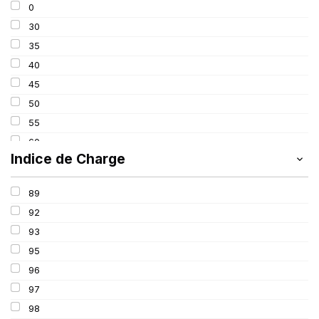
0
275
30
285
35
295
40
305
45
315
50
325
55
60
Indice de Charge
65
70
89
75
92
80
93
85
95
100
96
97
98