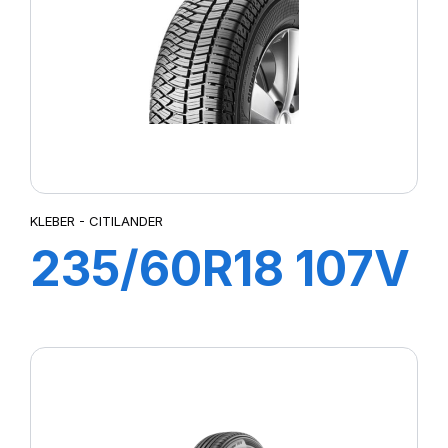
LATTITUDE SPORT 3
LATTITUDE TOUR HP (N1)²
LMB3
LTA/S
LTX A/T
LTX AT2
MUD TERRAIN T/A KM2
MUD TERRAIN T/A KM3
KLEBER - CITILANDER
P-ZERO AS
235/60R18 107V
P7 CINTURATO
PILOTE SPORT 4 SUV
XL CITILANDER
PILOT SPORT 4
PILOT SPORT CUP2
PILOT SUPER SPORT
POWERGY 2
PRESTO