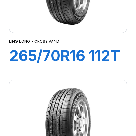
LING LONG - CROSS WIND
265/70R16 112T
CROSS WIND
A/T