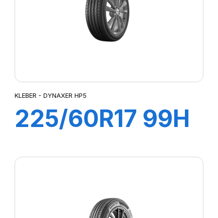
KLEBER - DYNAXER HP5
225/60R17 99H
DYNAXER HP5
SUV KL