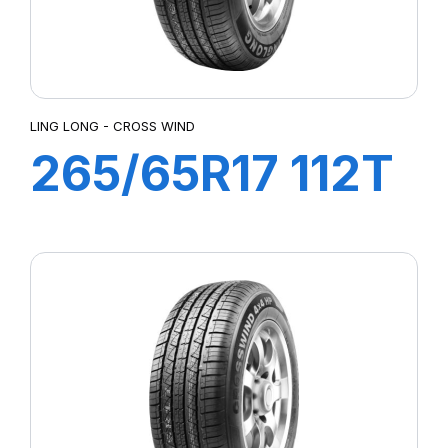
LING LONG - CROSS WIND
265/65R17 112T
CROSS WIND
AT100