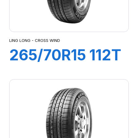
LING LONG - CROSS WIND
265/70R15 112T
CROSS WIND
AT100