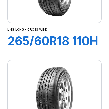
LING LONG - CROSS WIND
265/60R18 110H
CROSS WIND
4X4