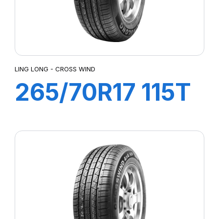
LING LONG - CROSS WIND
265/70R17 115T
CROSS WIND
A/T (OWL)