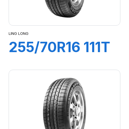
LING LONG
255/70R16 111T
CROSS WIND