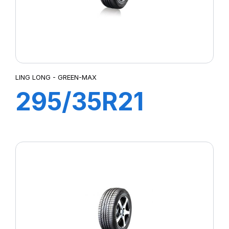
LING LONG - GREEN-MAX
295/35R21
107W XL
GREEN-MAX
4X4 (HP)