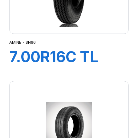
AMINE - SN66
7.00R16C TL
117/116N SN66