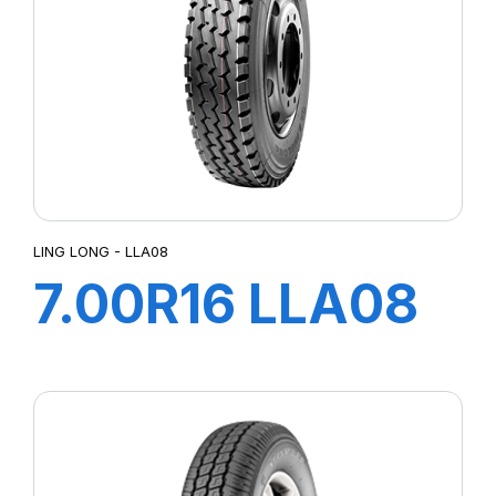
LING LONG - LLA08
7.00R16 LLA08
TT
118/114L+flap+ch
à air