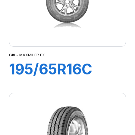
Giti - MAXMILER EX
195/65R16C
104/102T
MAXMILER EX