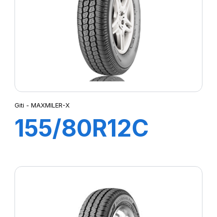
Giti - MAXMILER-X
155/80R12C
83/81N
MAXMILER-X