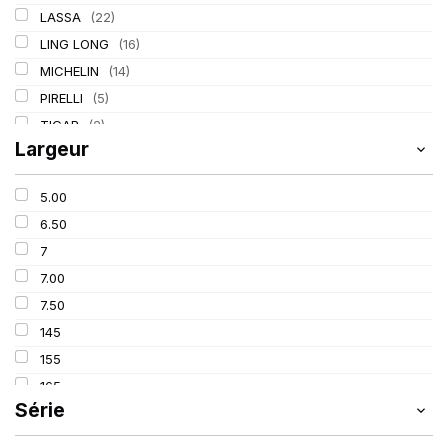
LASSA
(22)
LING LONG
(16)
MICHELIN
(14)
PIRELLI
(5)
TIGAR
(2)
Largeur
5.00
6.50
7
7.00
7.50
145
155
165
Série
175
185