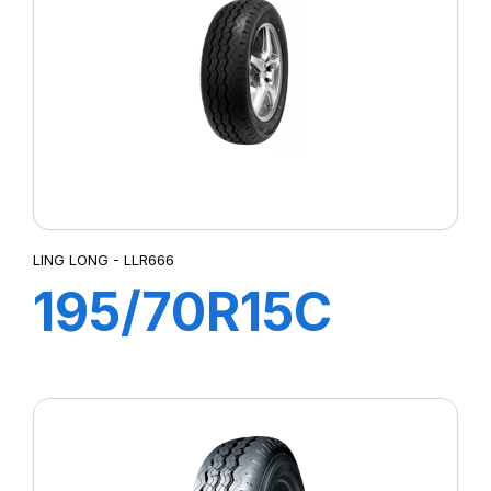
SUPER TRAVELLER 668
TRANSPRO
TRANSPRO 2
TRANSWAY
TRANSWAY 2
TRANSWAY2
TRANSWAY3
TRNASWAY2
UTILITY 668
LING LONG - LLR666
195/70R15C
10PR 104/102R
R666