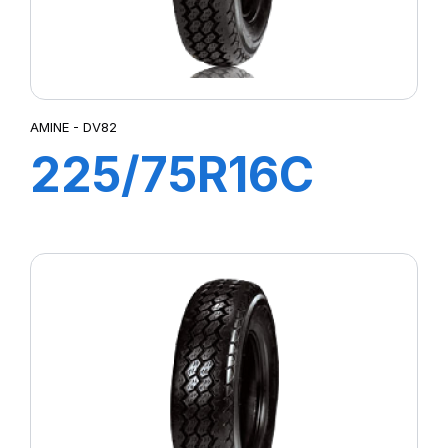
AMINE - DV82
225/75R16C
118/116R DV82