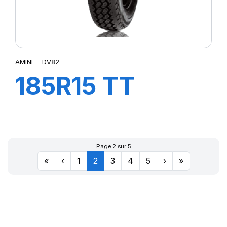
AMINE - DV82
185R15 TT
103/102N DV82
Page 2 sur 5
«
‹
1
2
3
4
5
›
»