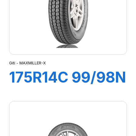
Giti - MAXMILLER-X
175R14C 99/98N
8PR
MAXMILLER-X