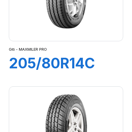
Giti - MAXMILER PRO
205/80R14C
109/107P
MAXMILER PRO