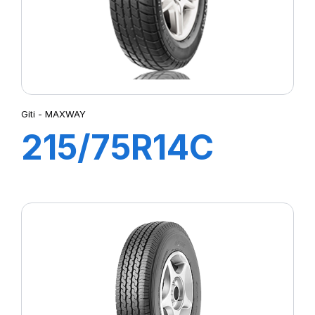
Giti - MAXWAY
215/75R14C
112/110R
MAXWAY