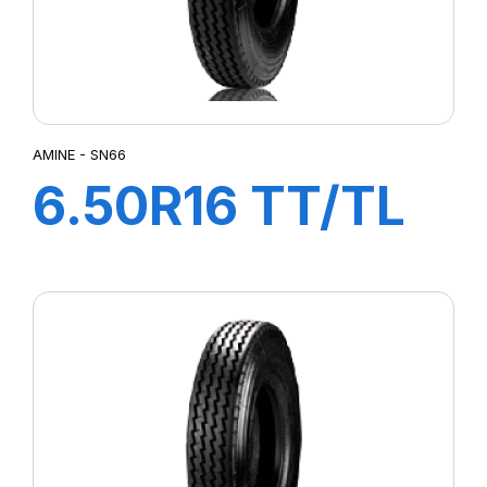
AMINE - SN66
6.50R16 TT/TL
108/107L SN66