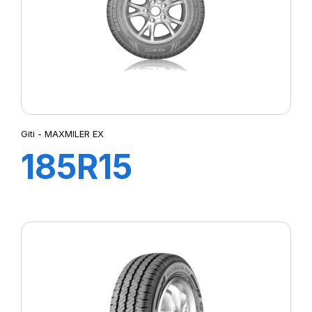
Giti - MAXMILER EX
185R15
103/102Q
MAXMILER-X