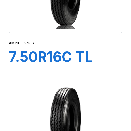
AMINE - SN66
7.50R16C TL
SN66 121/120N