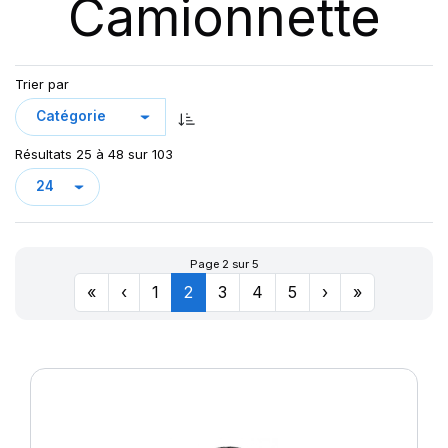
Camionnette
DV82 TL
GREEN MAX VAN
KCA651
LC/R
Trier par
LLA08
LLR666
Résultats 25 à 48 sur 103
LMC4
LT/R
MAXMILER-X
MAXMILER EX
Page 2 sur 5
MAXMILER PRO
«
‹
1
2
3
4
5
›
»
MAXMILLER-X
MAXWAY
PRIMA
R655
R666
SN66