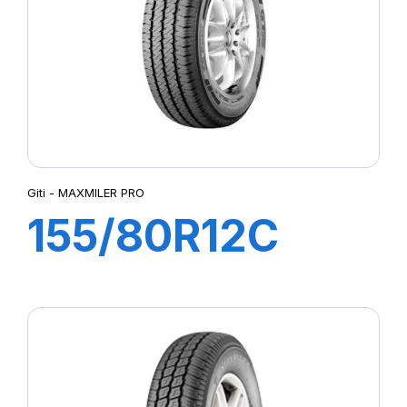
Giti - MAXMILER PRO
155/80R12C
88/86R
MAXMILER PRO