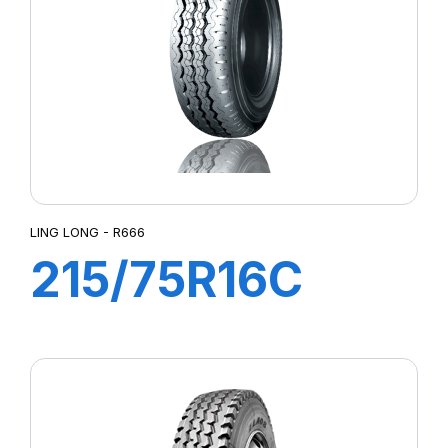
LING LONG - R666
215/75R16C
12PR 117/114Q
R666