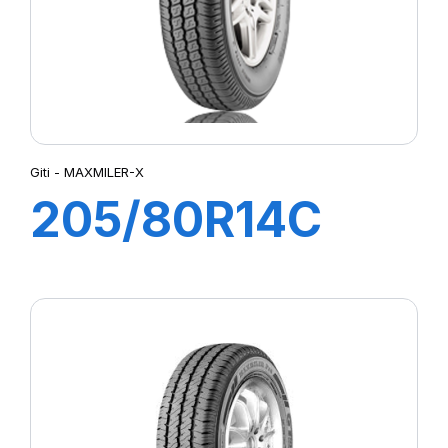
Giti - MAXMILER-X
205/80R14C
109/107N
MAXMILER-X