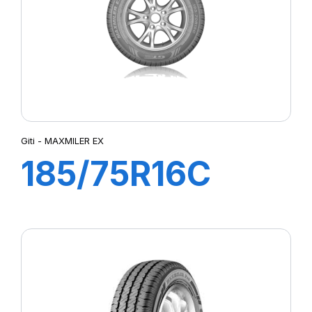
Giti - MAXMILER EX
185/75R16C
104/102R
MAXMILER EX