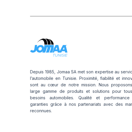
DV82
DV82 TL
GREEN MAX VAN
KCA651
LC/R
LLA08
LLR666
LMC4
LT/R
Depuis 1985, Jomaa SA met son expertise au servi
MAXMILER-X
l’automobile en Tunisie. Proximité, fiabilité et inno
sont au cœur de notre mission. Nous proposon
MAXMILER EX
large gamme de produits et solutions pour tou
MAXMILER PRO
besoins automobiles. Qualité et performance
MAXMILLER-X
garanties grâce à nos partenariats avec des ma
MAXWAY
reconnues.
PRIMA
R655