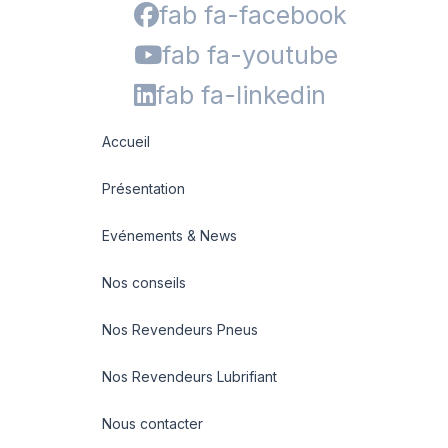
R666
fab fa-facebook
SN66
fab fa-youtube
SUPER TRAVELLER 668
TRANSPRO
fab fa-linkedin
TRANSPRO 2
TRANSWAY
Accueil
TRANSWAY 2
Présentation
TRANSWAY2
TRANSWAY3
Evénements & News
TRNASWAY2
UTILITY 668
Nos conseils
Nos Revendeurs Pneus
Nos Revendeurs Lubrifiant
Nous contacter