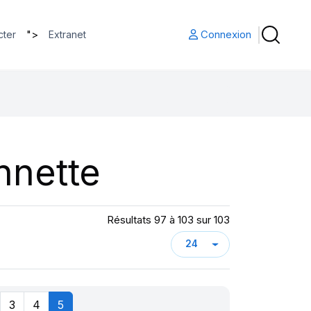
">
Connexion
cter
Extranet
nnette
Résultats 97 à 103 sur 103
3
4
5