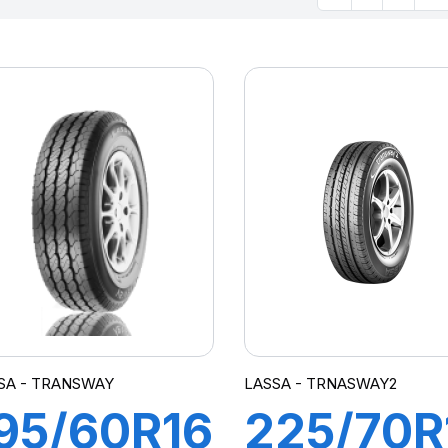
SA - TRANSWAY
LASSA - TRNASWAY2
95/60R16C
225/70R