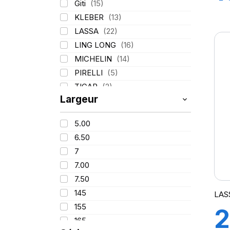
Giti
(15)
9
KLEBER
(13)
LASSA
(22)
LING LONG
(16)
MICHELIN
(14)
PIRELLI
(5)
TIGAR
(2)
Largeur
5.00
6.50
7
7.00
7.50
145
LAS
155
2
165