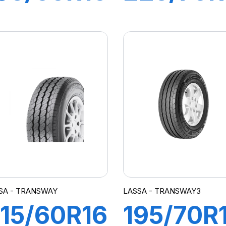
9/97T
112/110R
TRANSWAY
TRANS
2
SA - TRANSWAY
LASSA - TRANSWAY3
15/60R16C
195/70R