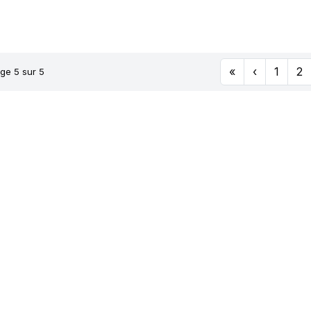
03/101T
TRANSPRO
«
‹
1
2
ge 5 sur 5