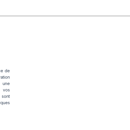
ce de
vation
s une
s vos
 sont
rques