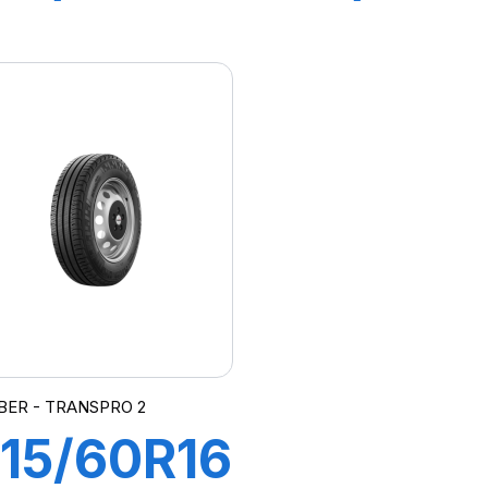
03/101T
104/102
TRANSWAY
TRANS
BER - TRANSPRO 2
15/60R16C