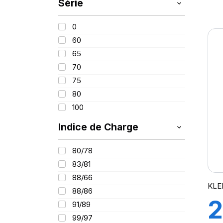
Série
175
1
185
0
195
60
205
65
215
70
225
75
235
80
100
Indice de Charge
80/78
83/81
88/66
KLE
88/86
2
91/89
99/97