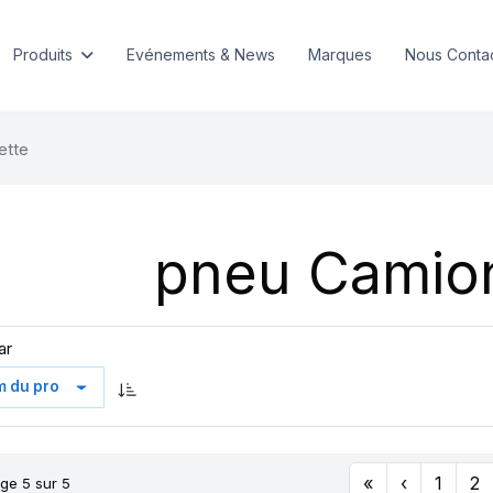
Produits
Evénements & News
Marques
Nous Conta
ette
pneu Camio
ar
«
‹
1
2
ge 5 sur 5