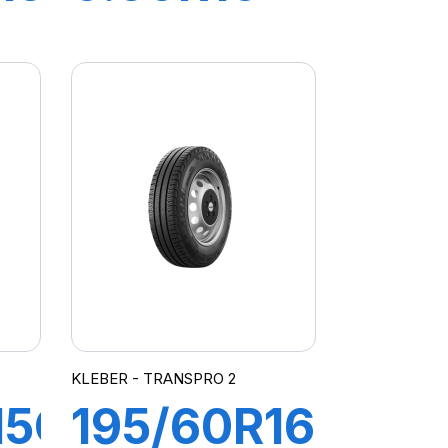
LT/R TL
WAY
108/107M
KLEBER - TRANSPRO 2
15C
195/60R16C