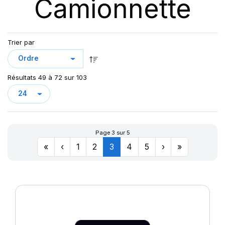
Camionnette
DV82 TL
GREEN MAX VAN
KCA651
LC/R
Trier par
LLA08
LLR666
Résultats 49 à 72 sur 103
LMC4
LT/R
MAXMILER-X
MAXMILER EX
Page 3 sur 5
MAXMILER PRO
«
‹
1
2
3
4
5
›
»
MAXMILLER-X
MAXWAY
PRIMA
R655
R666
SN66