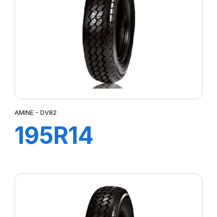
AMINE - DV82
195R14
106/104N DV82