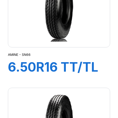
AMINE - SN66
6.50R16 TT/TL
108/107L SN66