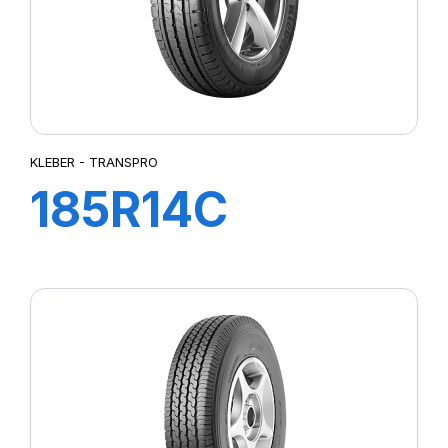
KLEBER - TRANSPRO
185R14C
102/100R TL
TRANSPRO