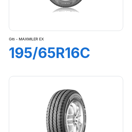
Giti - MAXMILER EX
195/65R16C
104/102T
MAXMILER EX