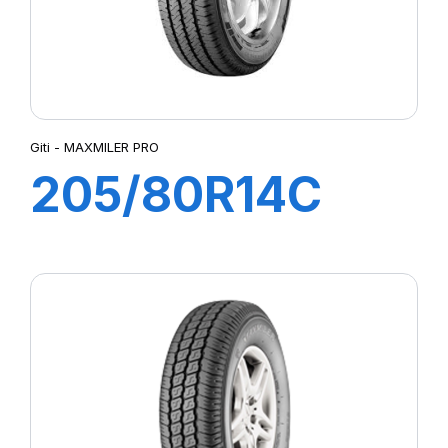
Giti - MAXMILER PRO
205/80R14C
109/107P
MAXMILER PRO