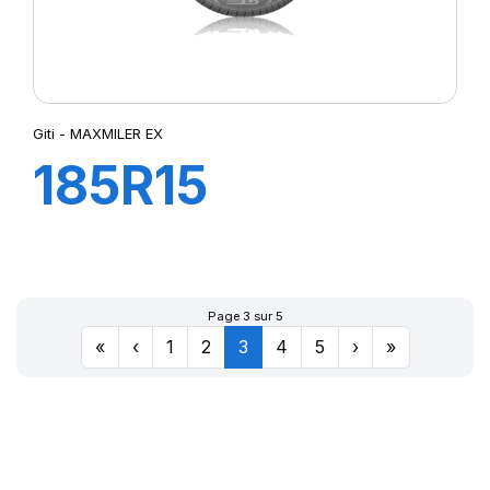
Giti - MAXMILER EX
185R15
103/102Q
MAXMILER-X
Page 3 sur 5
«
‹
1
2
3
4
5
›
»