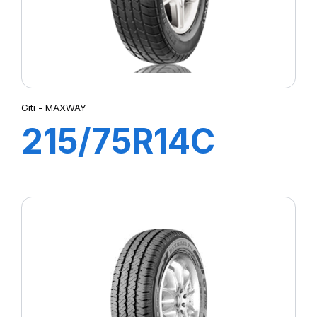
Giti - MAXWAY
215/75R14C
112/110R
MAXWAY