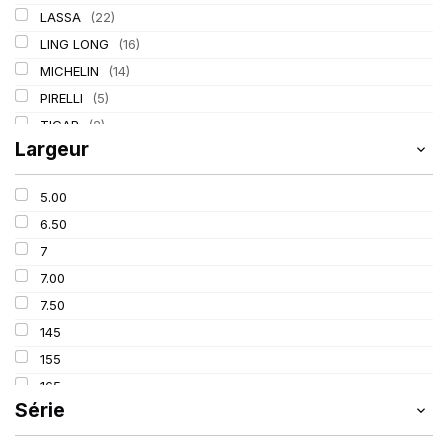
LASSA
(22)
LING LONG
(16)
MICHELIN
(14)
PIRELLI
(5)
TIGAR
(2)
Largeur
5.00
6.50
7
7.00
7.50
145
155
165
Série
175
185