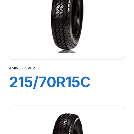
AMINE - DV82
215/70R15C
109/107R DV82