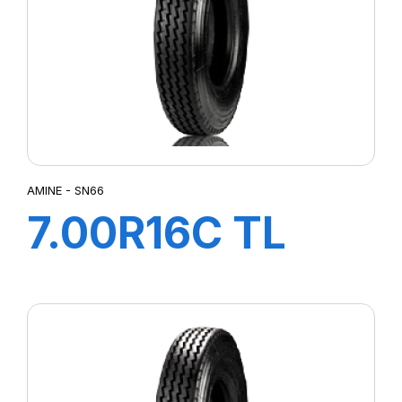
AMINE - SN66
7.00R16C TL
117/116N SN66