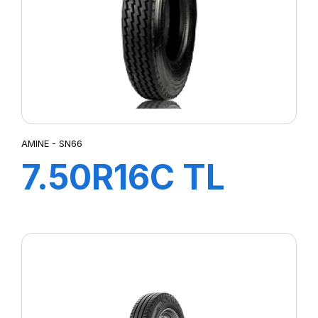
AMINE - SN66
7.50R16C TL
SN66 121/120N