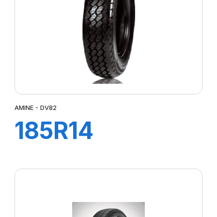
AMINE - DV82
185R14
102/100N DV82