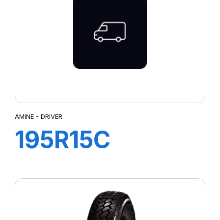
SUPER TRAVELLER 668
TRANSPRO
TRANSPRO 2
TRANSWAY
TRANSWAY 2
TRANSWAY2
TRANSWAY3
TRNASWAY2
UTILITY 668
AMINE - DRIVER
195R15C
106/104S TL
DRIVER