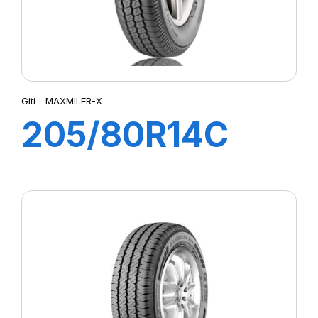
Giti - MAXMILER-X
205/80R14C
109/107N
MAXMILER-X