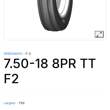
SPEEDWAYS
- F-2
7.50-18 8PR TT
F2
Largeur :
7.50