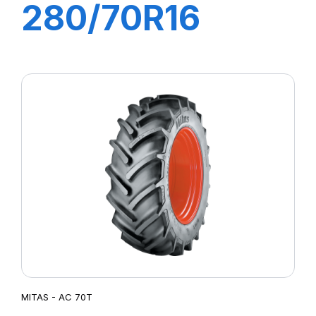
280/70R16
(7.50R16) 112A8
(112B) TL AC
70T
MITAS - AC 70T