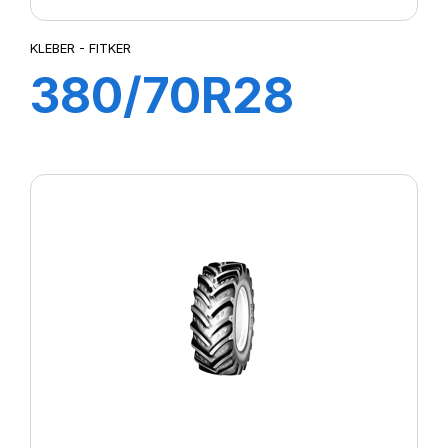
KLEBER - FITKER
380/70R28
127A8/127B
FITKER