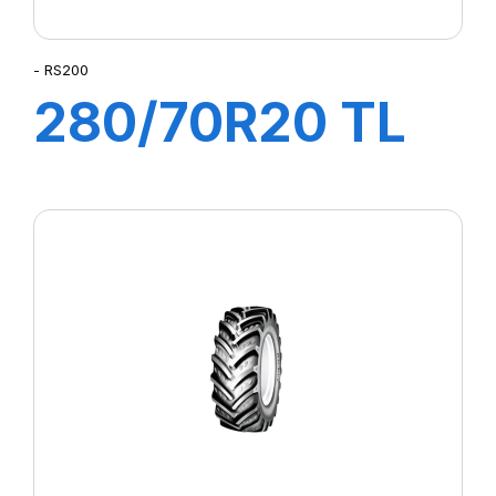
- RS200
280/70R20 TL
116A8/B RS200