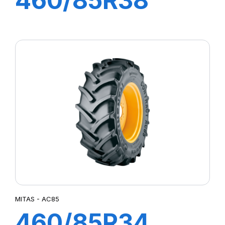
460/85R38
149A8 TL AC85
MITAS - AC85
460/85R34