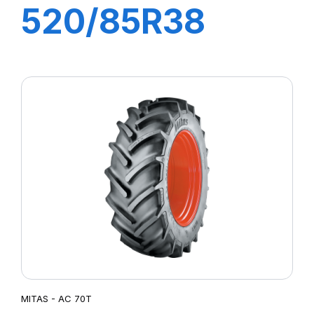
520/85R38
155A8 (155B) TL
AC85 (20,8R38)
MITAS - AC 70T