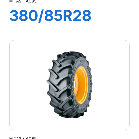
MITAS - AC85
380/85R28
133A8/133B TL
AC85 (14.9R28)
MITAS - AC85