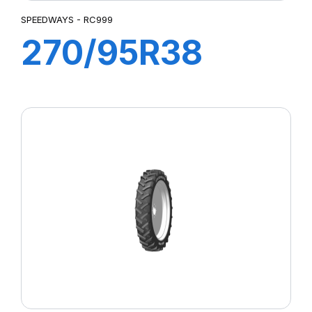
SPEEDWAYS - RC999
270/95R38
(11.2R38) 140
A8/B RC 999