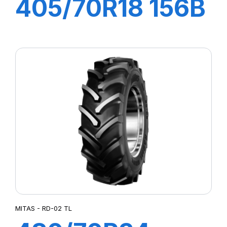
405/70R18 156B
(168 A2) EM-01
MITAS - RD-02 TL