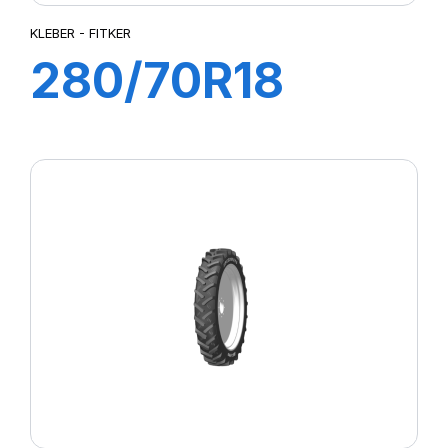
KLEBER - FITKER
280/70R18
114A8/111B
FITKER