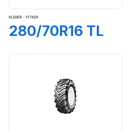
KLEBER - FITKER
280/70R16 TL
112A8/109B
FITKER