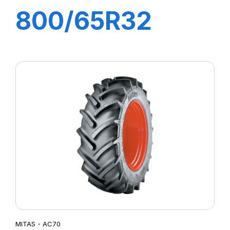
800/65R32
(30.5R32)
172A8 (169B) TL
AC 70 H
MITAS - AC70