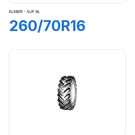
KLEBER - SUP 8L
260/70R16
109A8/106B
SUP 8L