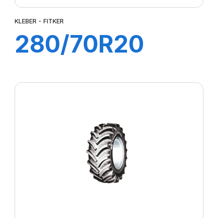
KLEBER - FITKER
280/70R20
116A8/113B
FITKER