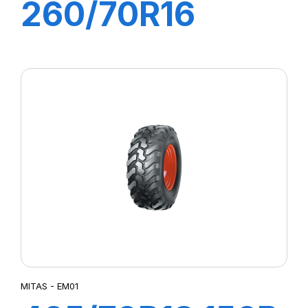
260/70R16
(6.50R16) 190A8
(109B) TL AC
70T
MITAS - EM01