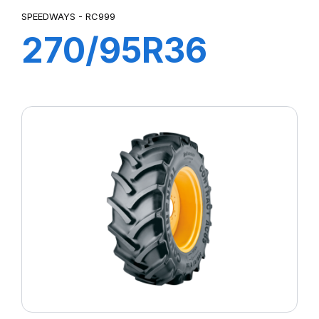
SPEEDWAYS - RC999
270/95R36
(11.2R36) 139
A8/B RC 999