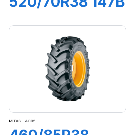
520/70R38 147B
TL RD02
MITAS - AC85