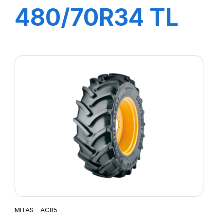
480/70R34 TL
143A8/B AC70 G
MITAS - AC85