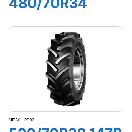
480/70R34
143A8 RD-02 TL
MITAS - RD02