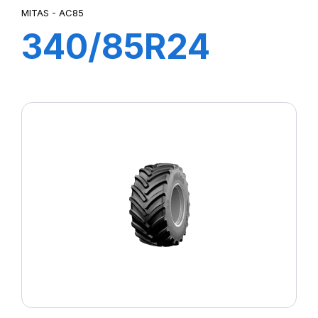
MITAS - AC85
340/85R24
(13.6R24) 125A8
(125B) TL AC85
MITAS