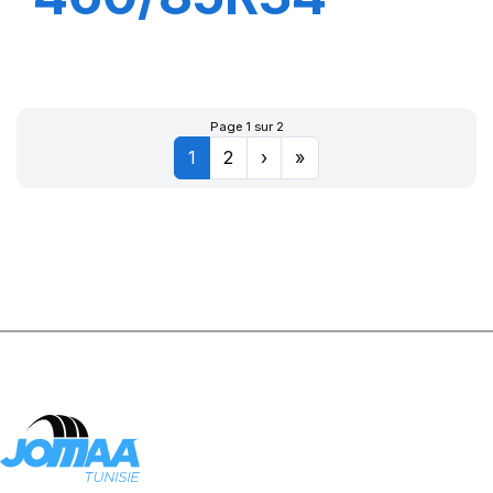
147A8 TL AC85
Page 1 sur 2
1
2
›
»