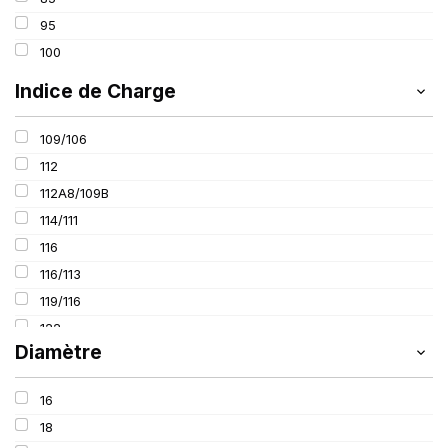
520
95
600
100
650
Indice de Charge
800
109/106
112
112A8/109B
114/111
116
116/113
119/116
122
Diamètre
125
127
16
127/127
18
131/131