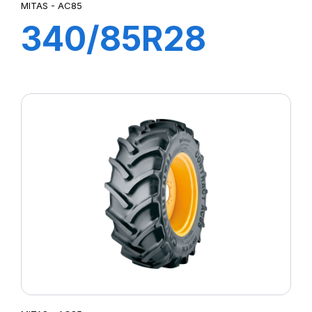
MITAS - AC85
340/85R28
(13.6R28) TL
127A8 (127B)
AC85