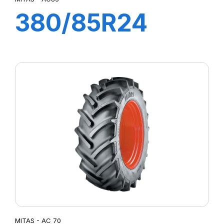
380/85R24
AC85
131A8/131B TL
(14.9R24)
MITAS - AC 70