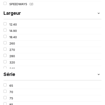
SPEEDWAYS
(2)
Largeur
12.40
14.90
18.40
260
270
280
320
340
Série
380
405
65
420
70
460
75
480
85