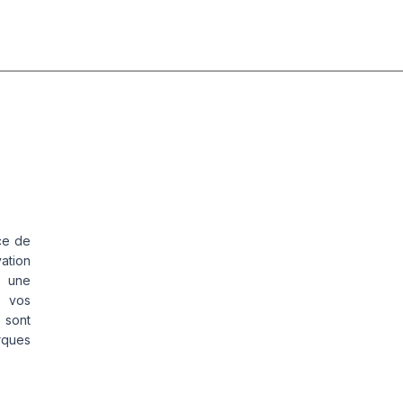
MT3200
PNEU
UP-WG
AS944 
Avec
SUPER 
ache
NEW -
oue)
RM2EAG
ce de
vation
s une
s vos
 sont
rques