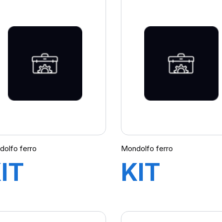
L25
PNEU
AS944 
AVEC
SUPER 
olfo ferro
Mondolfo ferro
IT
KIT
QUILIBREUSE
EQUILIB