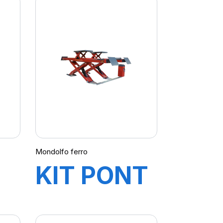
Mondolfo ferro
KIT PONT
TE
TITAN