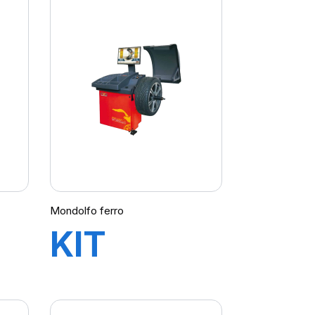
X463 LT
2V
RM
Mondolfo ferro
KIT
REUSE
EQUILIBREUSE