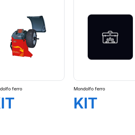
MT3800-
MT3200
 UP
UP-WG
ASER
avec kit
LED&LA
olfo ferro
Mondolfo ferro
IT
KIT
QUILIBREUSE
DEMON