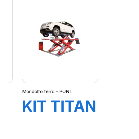
MT3650
UP laser
SER
Mondolfo ferro - PONT
KIT TITAN
TE
X464C CT