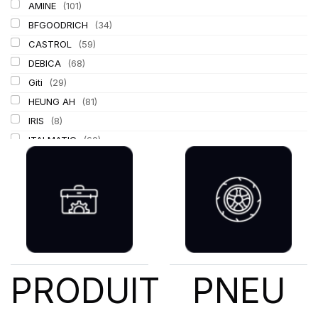
AMINE
(101)
BFGOODRICH
(34)
CASTROL
(59)
DEBICA
(68)
Giti
(29)
HEUNG AH
(81)
IRIS
(8)
ITALMATIC
(60)
KLEBER
(116)
LASSA
(174)
LING LONG
(152)
MICHELIN
(345)
MITAS
(95)
Mondolfo ferro
(31)
PIRELLI
(419)
PRODUIT
PNEU
PROMETEON
(18)
SCHRADER
(24)