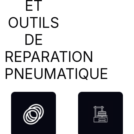
ET
SIOC
(23)
SPEEDWAYS
(64)
OUTILS
STICA
(3)
TIGAR
(24)
DE
REPARATION
PNEUMATIQUE