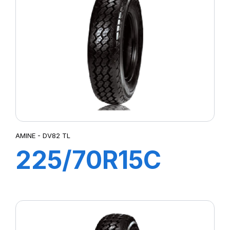
AMINE - DV82 TL
225/70R15C
112/110R DV82