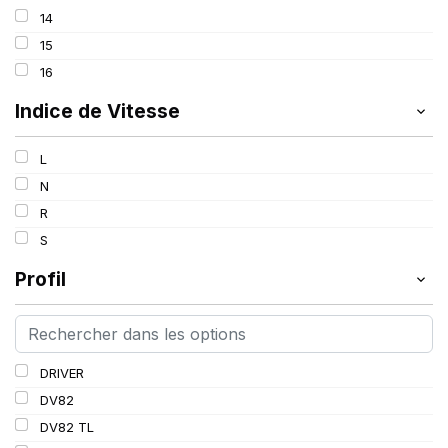
113/111
14
117/116
15
118/116
16
121/120
Indice de Vitesse
L
N
R
S
Profil
DRIVER
DV82
DV82 TL