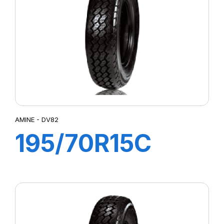
AMINE - DV82
195/70R15C
104/102R DV82