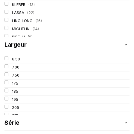
KLEBER
(13)
LASSA
(22)
LING LONG
(16)
MICHELIN
(14)
PIRELLI
(5)
Largeur
TIGAR
(2)
6.50
7.00
7.50
175
185
195
205
215
Série
225