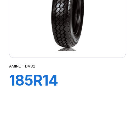
AMINE - DV82
185R14
102/100N DV82