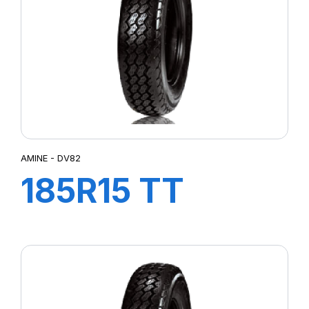
AMINE - DV82
185R15 TT
103/102N DV82