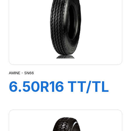
AMINE - SN66
6.50R16 TT/TL
108/107L SN66