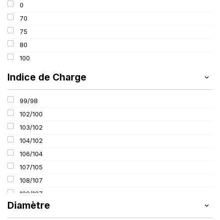
0
70
75
80
100
Indice de Charge
99/98
102/100
103/102
104/102
106/104
107/105
108/107
109/107
Diamètre
112/110