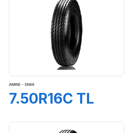
AMINE - SN66
7.50R16C TL
SN66 121/120N