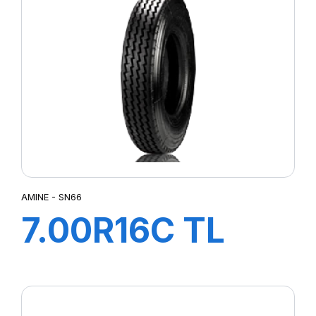
AMINE - SN66
7.00R16C TL
117/116N SN66