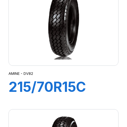
AMINE - DV82
215/70R15C
109/107R DV82