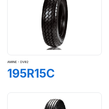
AMINE - DV82
195R15C
106/104R TL
DV82