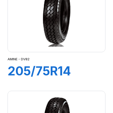
AMINE - DV82
205/75R14
109/107N DV82