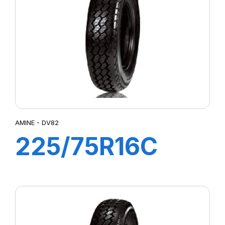
AMINE - DV82
225/75R16C
118/116R DV82