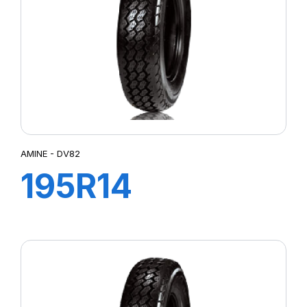
AMINE - DV82
195R14
106/104N DV82