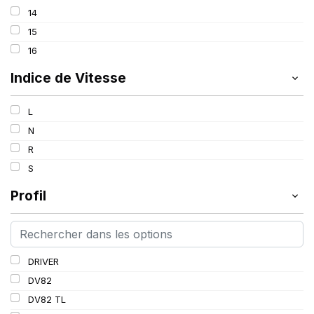
113/111
14
117/116
15
118/116
16
121/120
Indice de Vitesse
L
N
R
S
Profil
DRIVER
DV82
DV82 TL