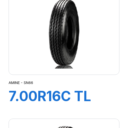
AMINE - SN66
7.00R16C TL
117/116N SN66