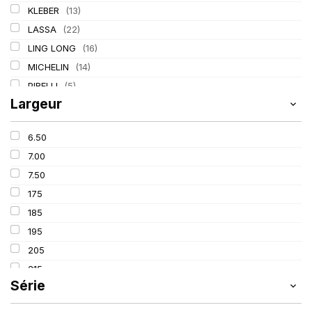
KLEBER
(13)
LASSA
(22)
LING LONG
(16)
MICHELIN
(14)
PIRELLI
(5)
Largeur
TIGAR
(2)
6.50
7.00
7.50
175
185
195
205
215
Série
225