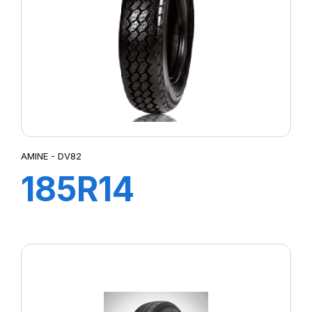
AMINE - DV82
185R14
102/100N DV82