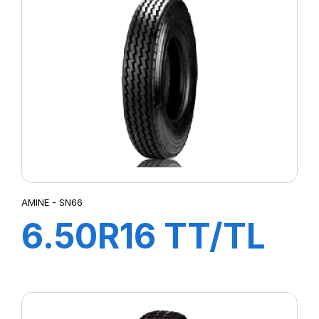
AMINE - SN66
6.50R16 TT/TL
108/107L SN66