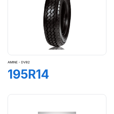
AMINE - DV82
195R14
106/104N DV82