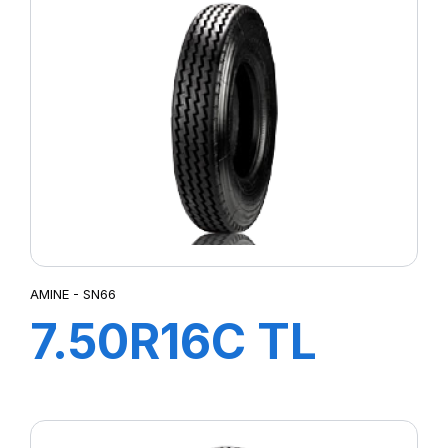
AMINE - SN66
7.50R16C TL
SN66 121/120N