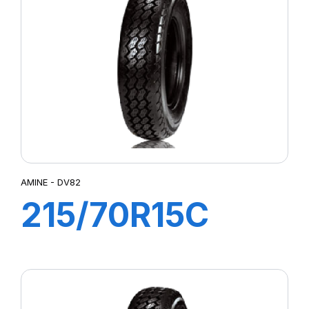
AMINE - DV82
215/70R15C
109/107R DV82