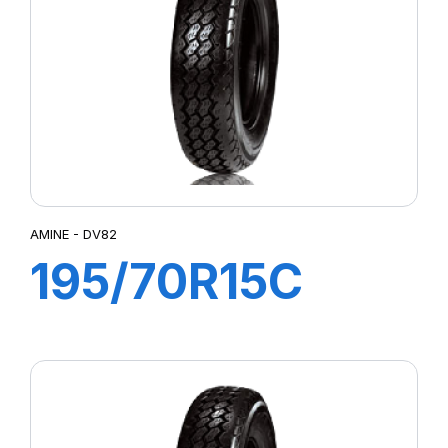
AMINE - DV82
195/70R15C
104/102R DV82