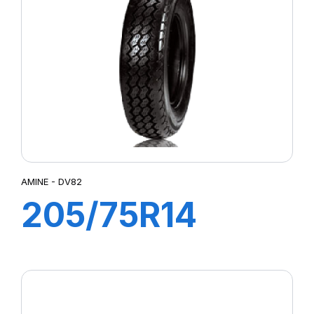
AMINE - DV82
205/75R14
109/107N DV82