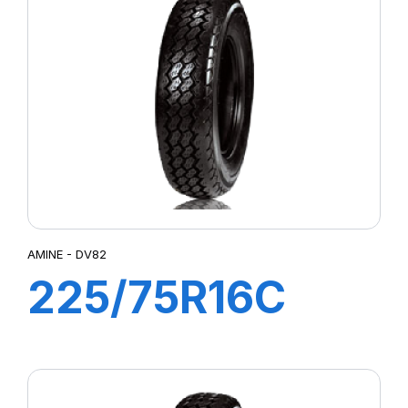
AMINE - DV82
225/75R16C
118/116R DV82