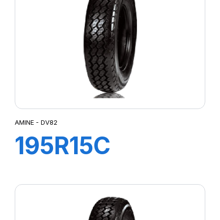
AMINE - DV82
195R15C
106/104R TL
DV82