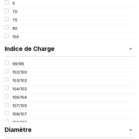
0
70
75
80
100
Indice de Charge
99/98
102/100
103/102
104/102
106/104
107/105
108/107
109/107
Diamètre
112/110