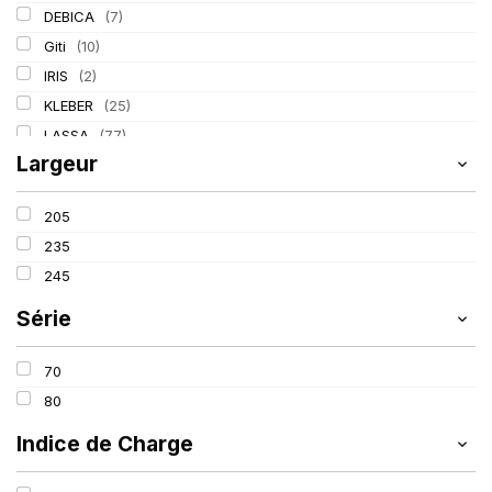
DEBICA
(7)
Giti
(10)
IRIS
(2)
KLEBER
(25)
LASSA
(77)
Largeur
LING LONG
(39)
MICHELIN
(80)
205
PIRELLI
(110)
235
TIGAR
(3)
245
Série
70
80
Indice de Charge