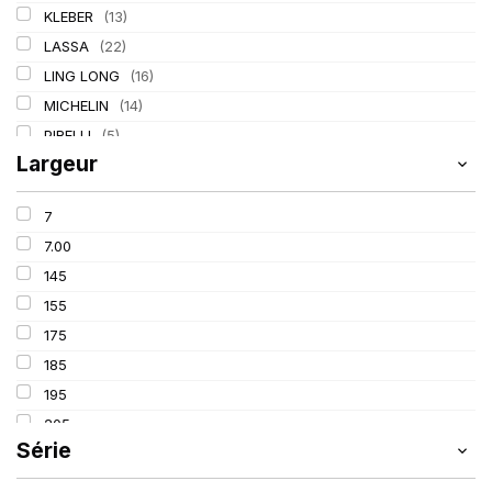
KLEBER
(13)
LASSA
(22)
LING LONG
(16)
MICHELIN
(14)
PIRELLI
(5)
Largeur
TIGAR
(2)
7
7.00
145
155
175
185
195
205
Série
215