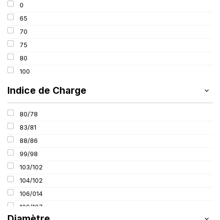
0
65
70
75
80
100
Indice de Charge
80/78
83/81
88/86
99/98
103/102
104/102
106/014
109/107
Diamètre