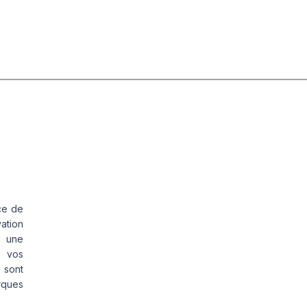
ce de
vation
s une
s vos
 sont
rques