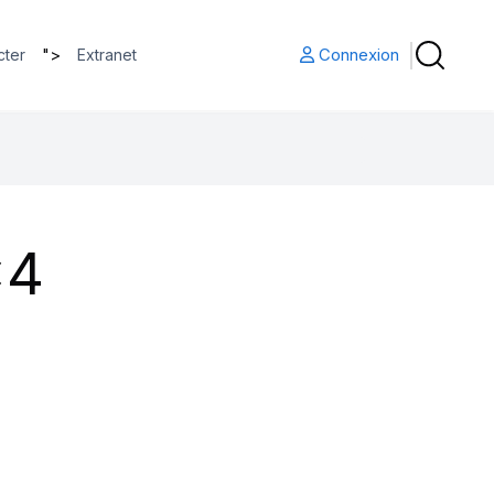
">
Connexion
cter
Extranet
x4