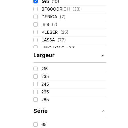
Giti
(10)
BFGOODRICH
(33)
DEBICA
(7)
IRIS
(2)
KLEBER
(25)
LASSA
(77)
LING LONG
(39)
Largeur
MICHELIN
(80)
PIRELLI
(110)
215
TIGAR
(3)
235
245
265
285
Série
65