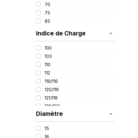
70
75
85
Indice de Charge
100
103
110
112
119/116
120/116
121/118
126/123
Diamètre
15
16