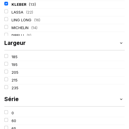
KLEBER
(13)
LASSA
(22)
LING LONG
(16)
MICHELIN
(14)
PIRELLI
(5)
Largeur
TIGAR
(2)
185
195
205
215
235
Série
0
60
65