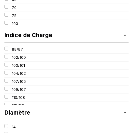
70
75
100
Indice de Charge
99/97
102/100
103/101
104/102
107/105
109/107
110/108
115/113
Diamètre
116/114
14