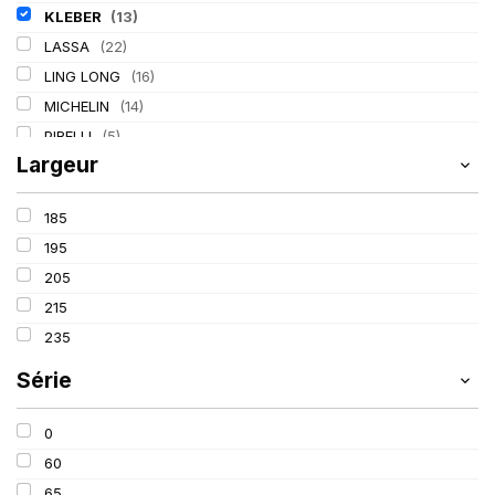
KLEBER
(13)
LASSA
(22)
LING LONG
(16)
MICHELIN
(14)
PIRELLI
(5)
Largeur
TIGAR
(2)
185
195
205
215
235
Série
0
60
65