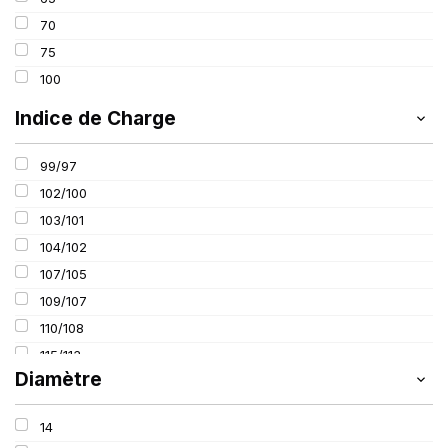
70
75
100
Indice de Charge
99/97
102/100
103/101
104/102
107/105
109/107
110/108
115/113
Diamètre
116/114
14