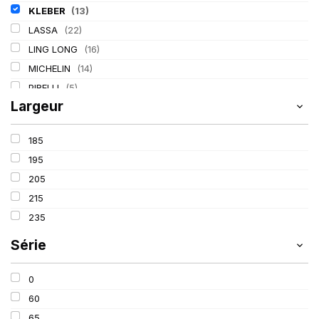
KLEBER
(13)
LASSA
(22)
LING LONG
(16)
MICHELIN
(14)
PIRELLI
(5)
Largeur
TIGAR
(2)
185
195
205
215
235
Série
0
60
65