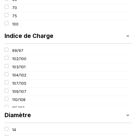
70
75
100
Indice de Charge
99/97
102/100
103/101
104/102
107/105
109/107
110/108
115/113
Diamètre
116/114
14