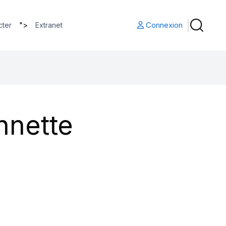
">
Connexion
cter
Extranet
nnette