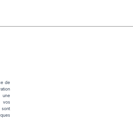
ce de
vation
s une
s vos
 sont
rques