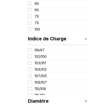
60
65
70
75
100
Indice de Charge
99/97
102/100
103/101
104/102
107/105
109/107
110/108
115/113
Diamètre
116/114