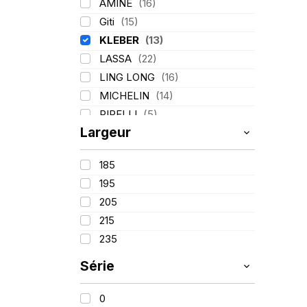
AMINE
(16)
Giti
(15)
KLEBER
(13)
LASSA
(22)
LING LONG
(16)
MICHELIN
(14)
PIRELLI
(5)
Largeur
TIGAR
(2)
185
195
205
215
235
Série
0