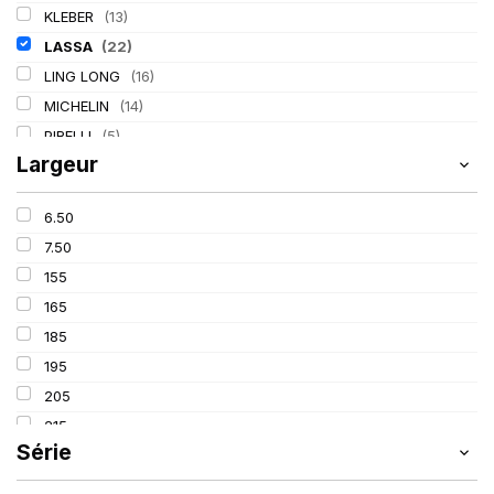
KLEBER
(13)
LASSA
(22)
LING LONG
(16)
MICHELIN
(14)
PIRELLI
(5)
Largeur
TIGAR
(2)
6.50
7.50
155
165
185
195
205
215
Série
225
235