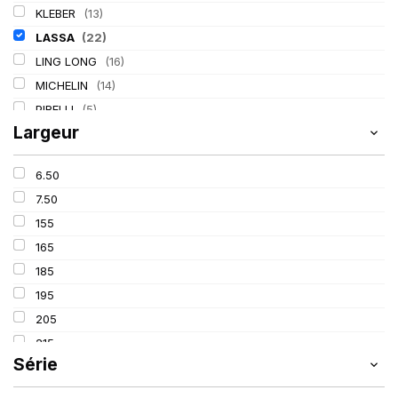
KLEBER
(13)
LASSA
(22)
LING LONG
(16)
MICHELIN
(14)
PIRELLI
(5)
Largeur
TIGAR
(2)
6.50
7.50
155
165
185
195
205
215
Série
225
235