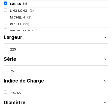
LASSA
(1)
LING LONG
(3)
MICHELIN
(21)
PIRELLI
(29)
PROMETEON
(18)
Largeur
TIGAR
(2)
225
Série
75
Indice de Charge
129/127
Diamètre