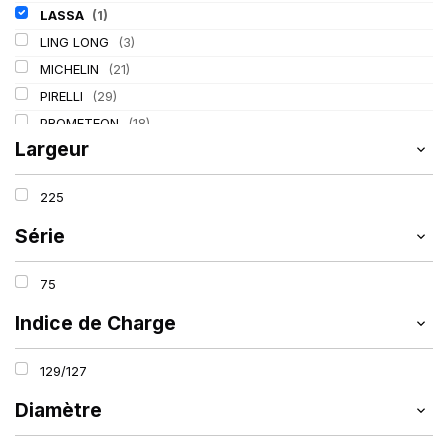
LASSA
(1)
LING LONG
(3)
MICHELIN
(21)
PIRELLI
(29)
PROMETEON
(18)
Largeur
TIGAR
(2)
225
Série
75
Indice de Charge
129/127
Diamètre