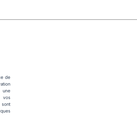
ce de
vation
s une
s vos
 sont
rques