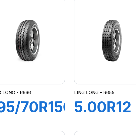
G LONG - R666
LING LONG - R655
95/70R15C
5.00R12
PR
8PR