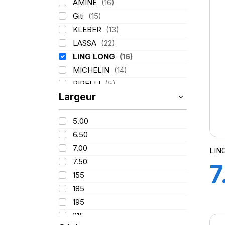
1
AMINE
(16)
Giti
(15)
R
KLEBER
(13)
LASSA
(22)
LING LONG
(16)
MICHELIN
(14)
PIRELLI
(5)
Largeur
TIGAR
(2)
5.00
6.50
7.00
LIN
7.50
7
155
185
1
195
215