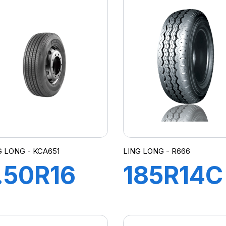
04/102R
83/81N
666
R655
G LONG - KCA651
LING LONG - R666
.50R16
185R14C
4PR
8PR