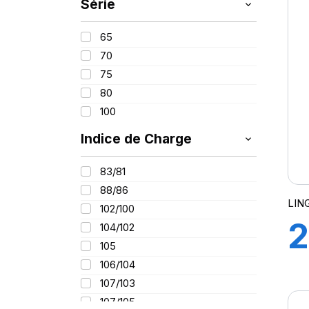
K
Série
225
235
1
65
70
+
75
80
100
+
Indice de Charge
83/81
88/86
LIN
102/100
2
104/102
105
1
106/104
107/103
107/105