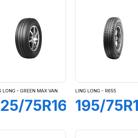
CA651
102/100
22/118M
R666
CH A AIR
 FLAP
G LONG - GREEN MAX VAN
LING LONG - R655
25/75R16C
195/75R
0PR
8PR