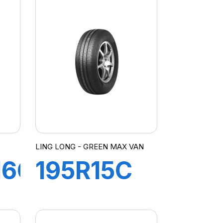
R
112/110R
GREEN-
MAX VAN
LING LONG - GREEN MAX VAN
16C
195R15C
8PR