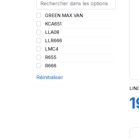
1
G
GREEN MAX VAN
KCA651
LLA08
LLR666
LMC4
R655
R666
Réinitialiser
LIN
1
8
1