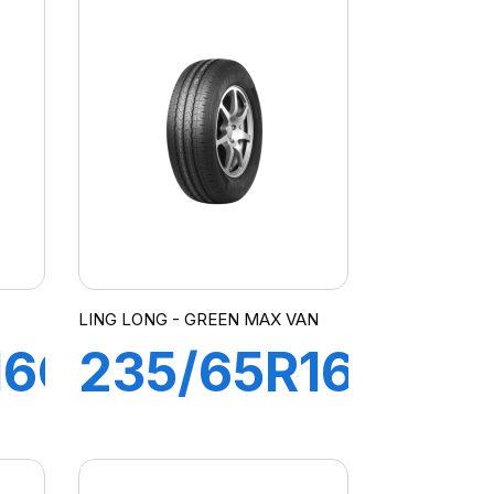
R
106/104R
GREEN-
N
MAX VAN
LING LONG - GREEN MAX VAN
16C
235/65R16C
8PR