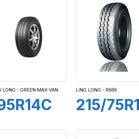
21/120R
107/105
REEN-
GREEN-
MAX VAN
MAX VA
4S
G LONG - GREEN MAX VAN
LING LONG - R666
95R14C
215/75R
PR
12PR