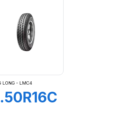
666
à air
G LONG - LMC4
.50R16C
10/105M
L LMC4