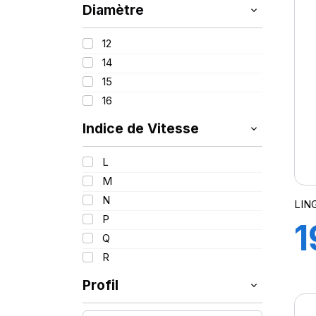
1
Diamètre
112/110
115/113
G
12
117/114
14
118/114
15
121/120
16
122/118
Indice de Vitesse
L
M
N
LIN
P
1
Q
R
8
Profil