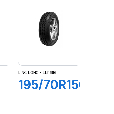
115/113R
GREEN-
MAX Van
LING LONG - LLR666
195/70R15C
T
10PR
L+flap+chambre
104/102R