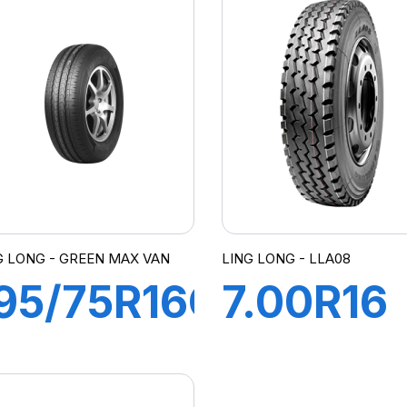
06/104P
117/114Q
REEN-
R666
MAX VAN
G LONG - GREEN MAX VAN
LING LONG - LLA08
95/75R16C
7.00R16
PR
LLA08 T
07/105R
118/114