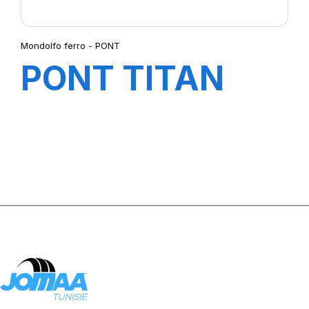
Mondolfo ferro - PONT
PONT TITAN
X464C CT LT