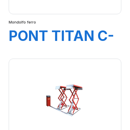
Mondolfo ferro
PONT TITAN C-
LINE XC3200 EF