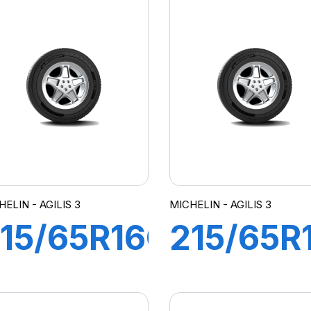
GILIS 3
(113T)
AGILIS 3
ELIN - AGILIS 3
MICHELIN - AGILIS 3
15/65R16C
215/65R
09/107T
104/102