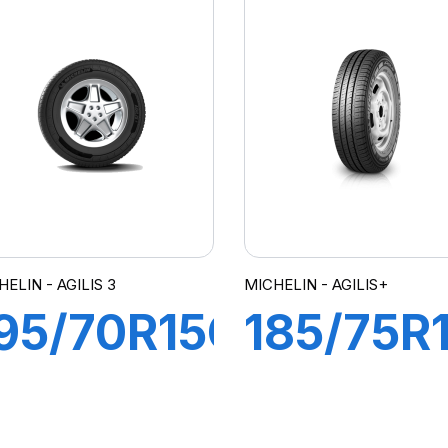
110T)
(103H)
GILIS 3
AGILIS 3
ELIN - AGILIS 3
MICHELIN - AGILIS+
95/70R15C
185/75R
04/102R
104/102
98T)
AGILIS+