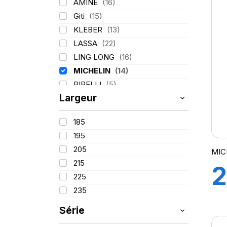
A
AMINE
(16)
Giti
(15)
KLEBER
(13)
LASSA
(22)
LING LONG
(16)
MICHELIN
(14)
PIRELLI
(5)
Largeur
TIGAR
(2)
185
195
205
MIC
215
2
225
235
1
Série