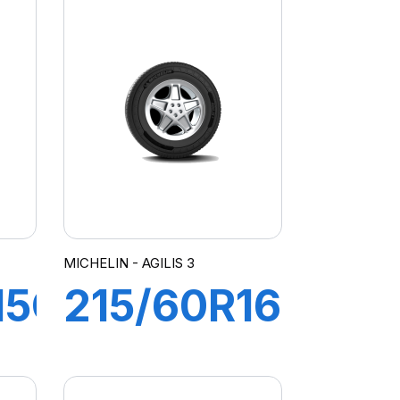
AGILIS 3
RC
MICHELIN - AGILIS 3
15C
215/60R16C
T
103/101T