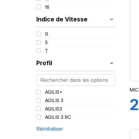
A
16
Indice de Vitesse
R
S
T
Profil
MICH
AGILIS+
2
AGILIS 3
AGILIS3
1
AGILIS 3 RC
Réinitialiser