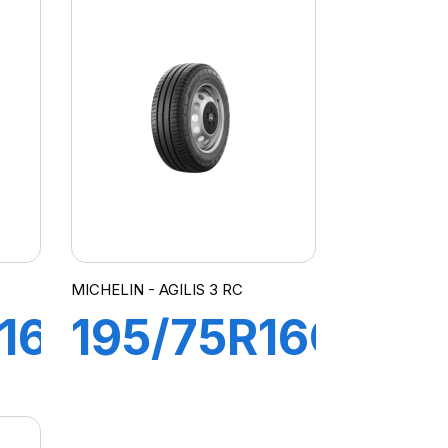
AGILIS3 3
MICHELIN - AGILIS 3 RC
16C
195/75R16C
T
110/108T