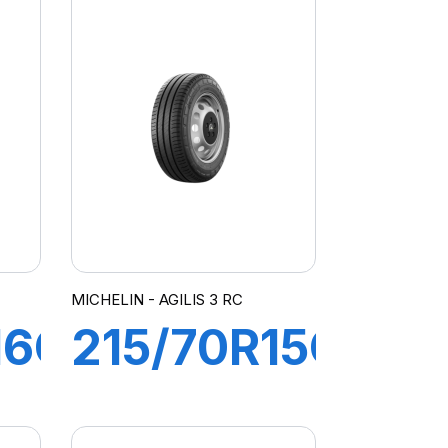
AGILIS 3
RC
MICHELIN - AGILIS 3 RC
16C
215/70R15C
109/107S