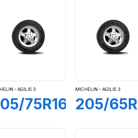
GILIS 3
AGILIS 3
ELIN - AGILIS 3
MICHELIN - AGILIS 3
05/75R16C
205/65R
13/111R
107/105