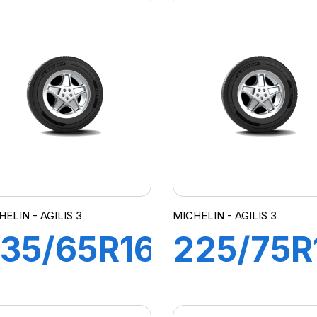
ELIN - AGILIS 3
MICHELIN - AGILIS 3
35/65R16C
225/75R
15/113R
121/120R