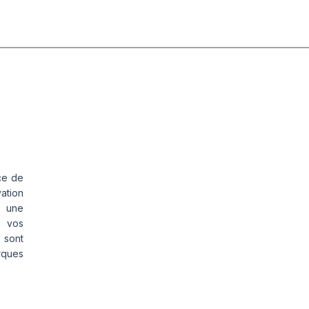
GILIS 3
ce de
vation
s une
s vos
 sont
rques