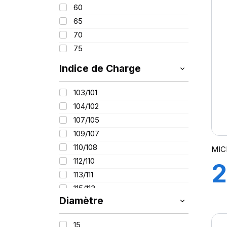
A
60
65
70
75
Indice de Charge
103/101
104/102
107/105
109/107
110/108
MICH
112/110
2
113/111
115/113
1
Diamètre
116/114
121/120
15