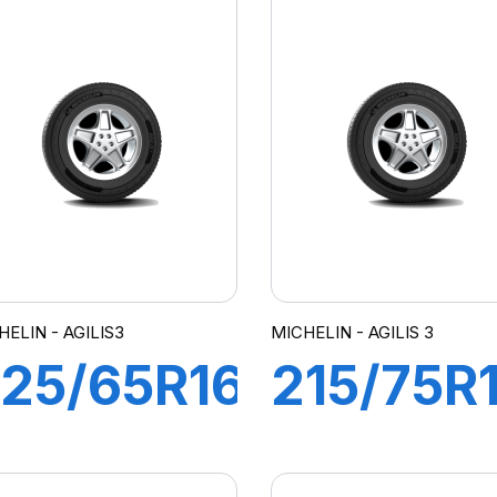
GILIS 3
AGILIS 3
HELIN - AGILIS3
MICHELIN - AGILIS 3
25/65R16C
215/75R
12/110T
116/114R