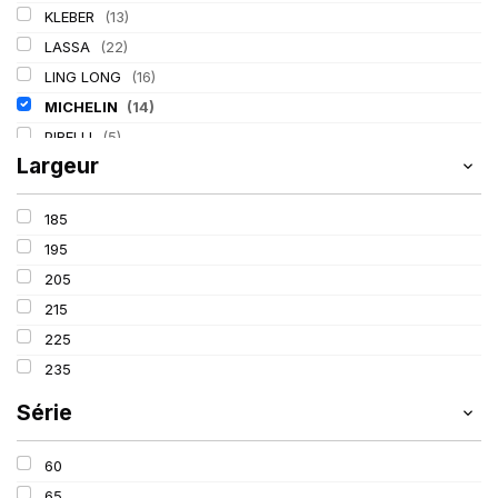
KLEBER
(13)
LASSA
(22)
LING LONG
(16)
MICHELIN
(14)
PIRELLI
(5)
Largeur
TIGAR
(2)
185
195
205
215
225
235
Série
60
65