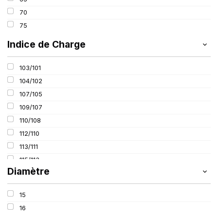
70
75
Indice de Charge
103/101
104/102
107/105
109/107
110/108
112/110
113/111
115/113
Diamètre
116/114
121/120
15
16