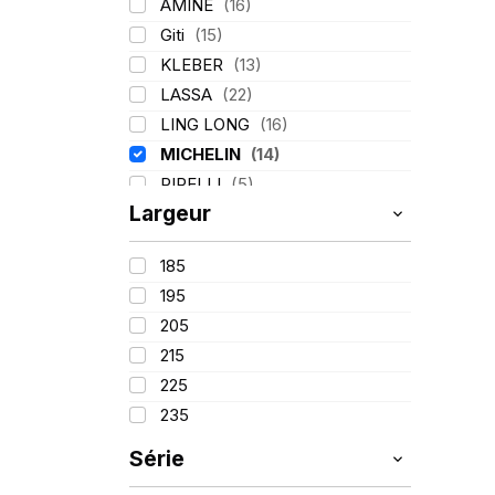
AMINE
(16)
Giti
(15)
KLEBER
(13)
LASSA
(22)
LING LONG
(16)
MICHELIN
(14)
PIRELLI
(5)
Largeur
TIGAR
(2)
185
195
205
215
225
235
Série