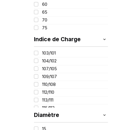
60
65
70
75
Indice de Charge
103/101
104/102
107/105
109/107
110/108
112/110
113/111
115/113
Diamètre
116/114
121/120
15