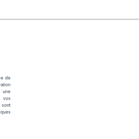
ce de
vation
s une
s vos
 sont
rques