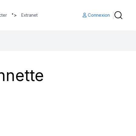
">
Connexion
cter
Extranet
nnette