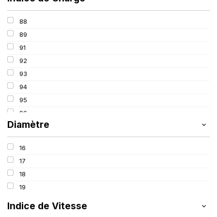
88
89
91
92
93
94
95
96
Diamètre
97
98
16
100
17
18
19
Indice de Vitesse