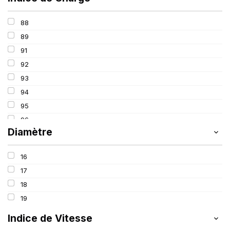
88
89
91
92
93
94
95
96
Diamètre
97
98
16
100
17
18
19
Indice de Vitesse