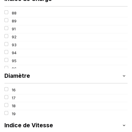
88
89
91
92
93
94
95
96
Diamètre
97
98
16
100
17
18
19
Indice de Vitesse