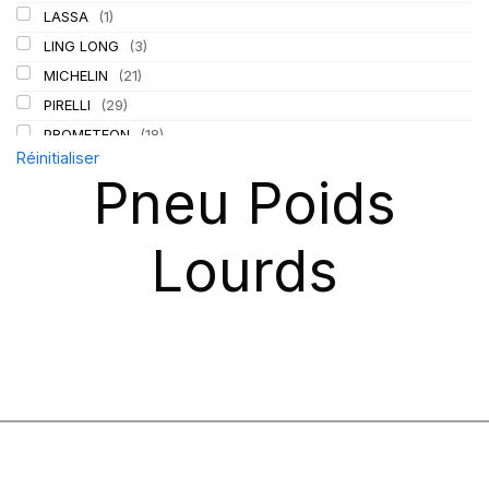
LASSA
(1)
LING LONG
(3)
MICHELIN
(21)
PIRELLI
(29)
PROMETEON
(18)
Réinitialiser
TIGAR
(2)
Pneu Poids
Lourds